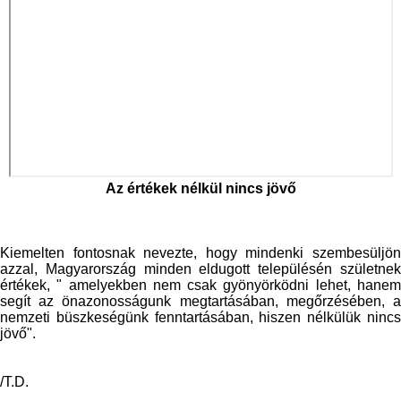
Az értékek nélkül nincs jövő
Kiemelten fontosnak nevezte, hogy mindenki szembesüljön
azzal, Magyarország minden eldugott településén születnek
értékek, " amelyekben nem csak gyönyörködni lehet, hanem
segít az önazonosságunk megtartásában, megőrzésében, a
nemzeti büszkeségünk fenntartásában, hiszen nélkülük nincs
jövő".
/T.D.