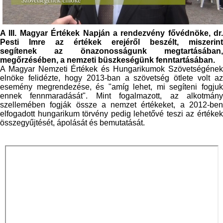
A III. Magyar Értékek Napján a rendezvény fővédnöke, dr.
Pesti Imre az értékek erejéről beszélt, miszerint
segítenek az önazonosságunk megtartásában,
megőrzésében, a nemzeti büszkeségünk fenntartásában.
A Magyar Nemzeti Értékek és Hungarikumok Szövetségének
elnöke felidézte, hogy 2013-ban a szövetség ötlete volt az
esemény megrendezése, és "amíg lehet, mi segíteni fogjuk
ennek fennmaradását". Mint fogalmazott, az alkotmány
szellemében fogják össze a nemzet értékeket, a 2012-ben
elfogadott hungarikum törvény pedig lehetővé teszi az értékek
összegyűjtését, ápolását és bemutatását.