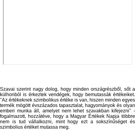
Szavai szerint nagy dolog, hogy minden országrészből, sőt a
külhonból is érkeztek vendégek, hogy bemutassák értékeiket.
"Az értékeknek szimbolikus értéke is van, hiszen minden egyes
termék mögött évszázados tapasztalat, hagyományok és olyan
emberi munka áll, amelyet nem lehet szavakban kifejezni" -
fogalmazott, hozzátéve, hogy a Magyar Értékek Napja többre
nem is tud vállalkozni, mint hogy ezt a sokszínűséget és
szimbolius értéket mutassa meg.