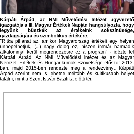
Kárpáti Árpád, az NMI Művelődési Intézet ügyvezető
igazgatója a III. Magyar Értékek Napján hangsúlyozta, hogy
legyünk büszkék az
értékeink sokszínűsége,
gazdagságára és szimbolikus értékére.
"Ritka pillanat az, amikor Magyarország értékeit egy helyen
ünnepelhetjük, (...) nagy dolog ez, hiszen immár harmadik
alkalommal kerül megrendezésre ez a program" - idézte fel
Kárpáti Árpád. Az NMI Művelődési Intézet és az Magyar
Nemzeti Értékek és Hungarikumok Szövetsége először 2013-
ban, majd 2015-ben rendezte meg a rendezvényt, Kárpáti
Árpád szerint nem is lehetne méltóbb és kultikusabb helyet
találni, mint a Szent István Bazilika előtti tér.