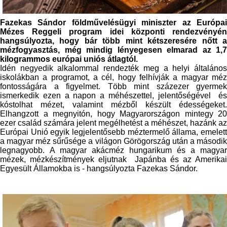
Fazekas Sándor földművelésügyi miniszter az Európai
Mézes Reggeli program idei központi rendezvényén
hangsúlyozta, hogy bár több mint kétszeresére nőtt a
mézfogyasztás, még mindig lényegesen elmarad az 1,7
kilogrammos európai uniós átlagtól.
Idén negyedik alkalommal rendezték meg a helyi általános
iskolákban a programot, a cél, hogy felhívják a magyar méz
fontosságára a figyelmet. Több mint százezer gyermek
ismerkedik ezen a napon a méhészettel, jelentőségével és
kóstolhat mézet, valamint mézből készült édességeket.
Elhangzott a megnyitón, hogy Magyarországon mintegy 20
ezer család számára jelent megélhetést a méhészet, hazánk az
Európai Unió egyik legjelentősebb méztermelő állama, emelett
a magyar méz sűrűsége a világon Görögország után a második
legnagyobb. A magyar akácméz
hungarikum
és a magyar
mézek, mézkészítmények eljutnak Japánba és az Amerikai
Egyesült Államokba is - hangsúlyozta Fazekas Sándor.