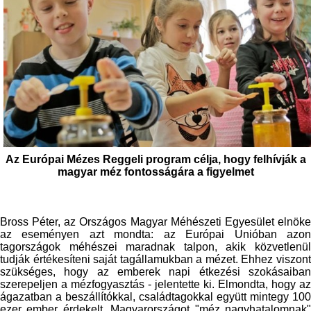
Az Európai Mézes Reggeli program célja, hogy felhívják a
magyar méz fontosságára a figyelmet
Bross Péter, az Országos Magyar Méhészeti Egyesület elnöke
az eseményen azt mondta: az Európai Unióban azon
tagországok méhészei maradnak talpon, akik közvetlenül
tudják értékesíteni saját tagállamukban a mézet. Ehhez viszont
szükséges, hogy az emberek napi étkezési szokásaiban
szerepeljen a mézfogyasztás - jelentette ki. Elmondta, hogy az
ágazatban a beszállítókkal, családtagokkal együtt mintegy 100
ezer ember érdekelt. Magyarországot "méz nagyhatalomnak"