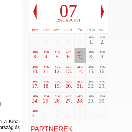
07
.
2026. AUGUST
HÉT.
KEDD
SZER.
CSÜT.
PÉN.
SZOM.
VAS.
JUL.
JUL.
JUL.
JUL.
JUL.
AUG.
AUG.
27.
28.
29.
30.
31.
1.
2.
AUG.
AUG.
AUG.
AUG.
AUG.
AUG.
AUG.
3.
4.
5.
6.
8.
9.
7.
AUG.
AUG.
AUG.
AUG.
AUG.
AUG.
AUG.
10.
11.
12.
13.
14.
15.
16.
AUG.
AUG.
AUG.
AUG.
AUG.
AUG.
AUG.
17.
18.
19.
20.
21.
22.
23.
AUG.
AUG.
AUG.
AUG.
AUG.
AUG.
AUG.
24.
25.
26.
27.
28.
29.
30.
t
AUG.
SEP.
SEP.
SEP.
SEP.
SEP.
SEP.
31.
01.
02.
03.
04.
05.
06.
n a Kínai
PARTNEREK
ország és