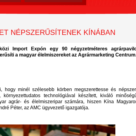
ET NÉPSZERŰSÍTENEK KÍNÁBAN
közi Import Expón egy 90 négyzetméteres agrárpavil
rűsíti a magyar élelmiszereket az Agrármarketing Centrum
ti, hogy minél szélesebb körben megszerettesse és népszer
, környezettudatos technológiával készített, kiváló minősé
yar agrár- és élelmiszeripar számára, hiszen Kína Magyaro
ndré Péter, az AMC ügyvezető igazgatója.