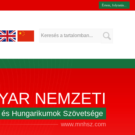
Értem, folytatás...
YAR NEMZETI
k és Hungarikumok Szövetsége
www.mnhsz.com