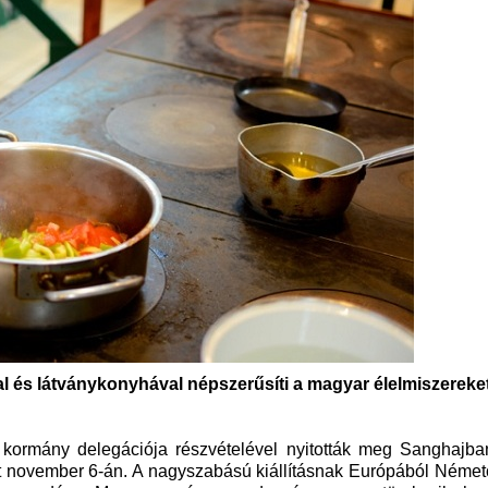
l és látványkonyhával népszerűsíti a magyar élelmiszereke
 kormány delegációja részvételével nyitották meg Sanghajba
 november 6-án. A nagyszabású kiállításnak Európából Német