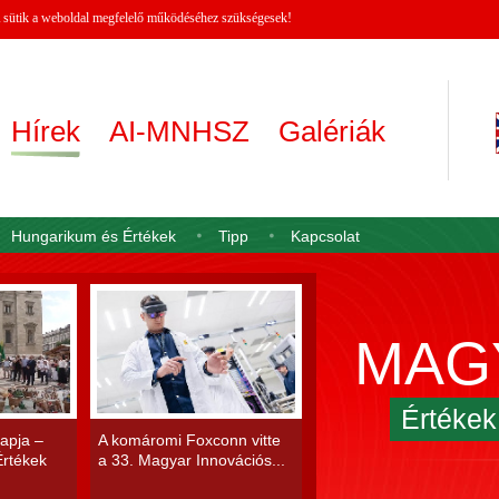
 A sütik a weboldal megfelelő működéséhez szükségesek!
Hírek
AI-MNHSZ
Galériák
Hungarikum és Értékek
Tipp
Kapcsolat
MAG
Értéke
apja –
A komáromi Foxconn vitte
rtékek
a 33. Magyar Innovációs...