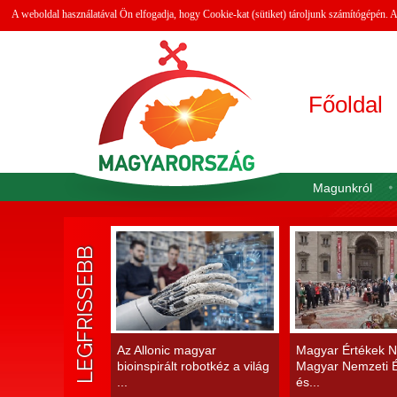
A weboldal használatával Ön elfogadja, hogy Cookie-kat (sütiket) tároljunk számítógépén.
Főoldal
Magunkról
LEGFRISSEBB
Az Allonic magyar
Magyar Értékek N
bioinspirált robotkéz a világ
Magyar Nemzeti É
...
és...