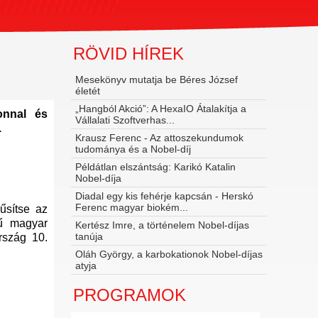
RÖVID HÍREK
Mesekönyv mutatja be Béres József
életét
„Hangból Akció”: A HexaIO Átalakítja a
onnal és
Vállalati Szoftverhas...
.
Krausz Ferenc - Az attoszekundumok
tudománya és a Nobel‑díj
Példátlan elszántság: Karikó Katalin
Nobel-díja
Diadal egy kis fehérje kapcsán - Herskó
Ferenc magyar biokém...
űsítse az
gű magyar
Kertész Imre, a történelem Nobel-díjas
tanúja
rszág 10.
Oláh György, a karbokationok Nobel-díjas
atyja
PROGRAMOK