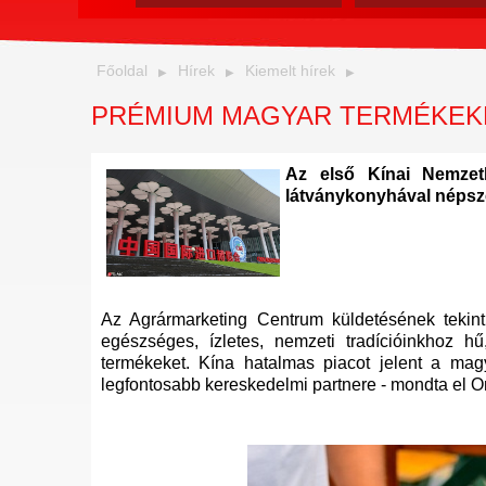
Főoldal
Hírek
Kiemelt hírek
PRÉMIUM MAGYAR TERMÉKEK
Az első Kínai Nemzet
látványkonyhával népsze
Az Agrármarketing Centrum küldetésének tekin
egészséges, ízletes, nemzeti tradícióinkhoz hű
termékeket. Kína hatalmas piacot jelent a mag
legfontosabb kereskedelmi partnere - mondta el O