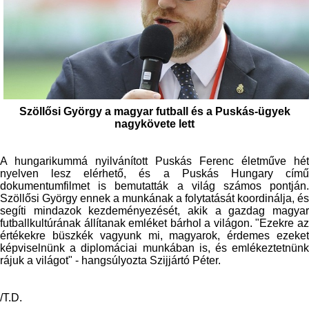
Szöllősi György a magyar futball és a Puskás-ügyek
nagykövete lett
A hungarikummá nyilvánított Puskás Ferenc életműve hét
nyelven lesz elérhető, és a Puskás Hungary című
dokumentumfilmet is bemutatták a világ számos pontján.
Szöllősi György ennek a munkának a folytatását koordinálja, és
segíti mindazok kezdeményezését, akik a gazdag magyar
futballkultúrának állítanak emléket bárhol a világon. "Ezekre az
értékekre büszkék vagyunk mi, magyarok, érdemes ezeket
képviselnünk a diplomáciai munkában is, és emlékeztetnünk
rájuk a világot" - hangsúlyozta Szijjártó Péter.
/T.D.