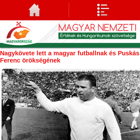
Nagykövete lett a magyar futballnak és Puskás
Ferenc örökségének