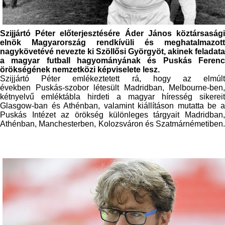
Szijjártó Péter előterjesztésére Áder János köztársasági
elnök Magyarország rendkívüli és meghatalmazott
nagykövetévé nevezte ki Szöllősi Györgyöt, akinek feladata
a magyar futball hagyományának és Puskás Ferenc
örökségének nemzetközi képviselete lesz.
Szijjártó Péter emlékeztetett rá, hogy az elmúlt
években Puskás-szobor létesült Madridban, Melbourne-ben,
kétnyelvű emléktábla hirdeti a magyar híresség sikereit
Glasgow-ban és Athénban, valamint kiállításon mutatta be a
Puskás Intézet az örökség különleges tárgyait Madridban,
Athénban, Manchesterben, Kolozsváron és Szatmárnémetiben.