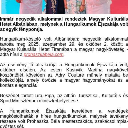
Immár negyedik alkalommal rendeztek Magyar Kulturális
Hetet Albániában, melynek a Hungarikumok Éjszakája volt
az egyik fénypontja.
Hungarikum-kóstoló volt Albániában: negyedik alkalommal
tartotta meg 2025. szeptember 29. és október 2. között a
Magyar Kulturális Hetet Tiranában a magyar nagykövetség -
adta hírül a
prohaszkabela.com
.
Az esemény fő attrakciója a Hungarikumok Éjszakája volt,
október elsején. Az esten Kasnyik Martina nagykövet
köszöntőjét követően az Adry Couture műhely mutatta be
kollekcióját, amely ötvözte a magyar hagyományokat és a
kortárs eleganciát.
Beszédet tartott Lira Pipa, az albán Turisztikai, Kulturális és
Sport Minisztérium miniszterhelyettese.
A Hungarikumok Éjszakája keretében a vendégek
megkóstolhatták a híres hungarikumokat, melynek tevékeny
részese volt Prohászka Béla mesterszakács, szakácsolimpia-
győztes séf.