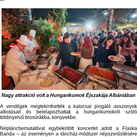
Nagy attrakció volt a Hungarikumok Éjszakája Albániában
A vendégek megtekinthették a kalocsai pingáló asszonyok
alkotásait és belelapozhattak a hungarikumokról szóló
többnyelvű brosúrákba, könyvekbe.
Néptáncbemutatóval egybekötött koncertet adott a Flaska
Banda – az eseményen a táncház-módszer népszerűsítésére