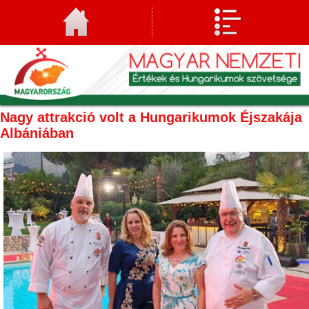
Nagy attrakció volt a Hungarikumok Éjszakája
Albániában