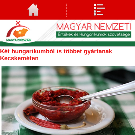
Két hungarikumból is többet gyártanak
Kecskeméten