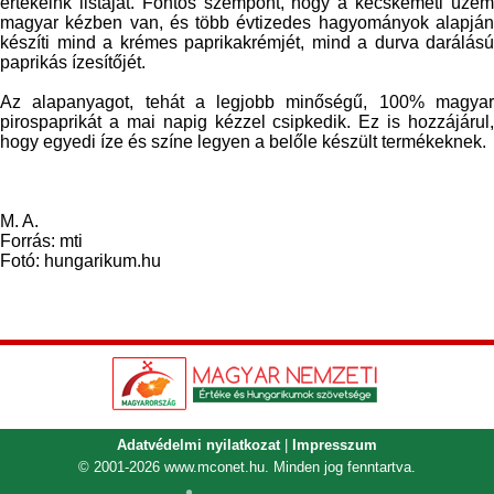
értékeink listáját. Fontos szempont, hogy a kecskeméti üzem
magyar kézben van, és több évtizedes hagyományok alapján
készíti mind a krémes paprikakrémjét, mind a durva darálású
paprikás ízesítőjét.
Az alapanyagot, tehát a legjobb minőségű, 100% magyar
pirospaprikát a mai napig kézzel csipkedik. Ez is hozzájárul,
hogy egyedi íze és színe legyen a belőle készült termékeknek.
M. A.
Forrás: mti
Fotó: hungarikum.hu
Adatvédelmi nyilatkozat
|
Impresszum
© 2001-2026
www.mconet.hu
. Minden jog fenntartva.