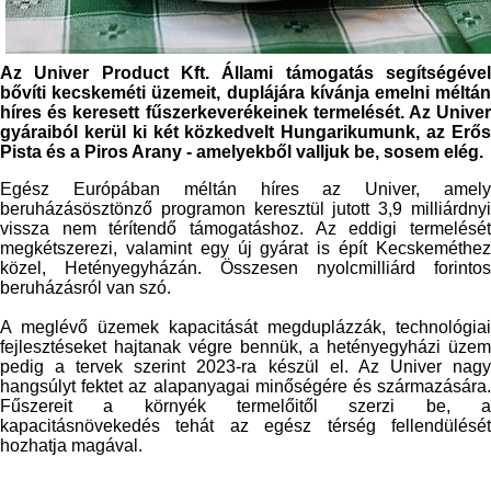
Az Univer
Product
Kft. Állami támogatás segítségéve
bővíti kecskeméti üzemeit, duplájára kívánja emelni méltán
híres és keresett fűszerkeverékeinek termelését. Az Univer
gyáraiból kerül ki két közkedvelt Hungarikumunk, az Erős
Pista és a Piros Arany - amelyekből valljuk be, sosem elég.
Egész Európában méltán híres az Univer, amely
beruházásösztönző programon keresztül jutott 3,9 milliárdnyi
vissza nem térítendő támogatáshoz. Az eddigi termelését
megkétszerezi, valamint egy új gyárat is épít Kecskeméthez
közel, Hetényegyházán. Összesen nyolcmilliárd forintos
beruházásról van szó.
A meglévő üzemek kapacitását megduplázzák, technológiai
fejlesztéseket hajtanak végre bennük, a
hetényegyházi
üze
pedig a tervek szerint 2023-ra készül el. Az Univer nagy
hangsúlyt fektet az alapanyagai minőségére és származására.
Fűszereit a környék termelőitől szerzi be, a
kapacitásnövekedés tehát az egész térség fellendülését
hozhatja magával.