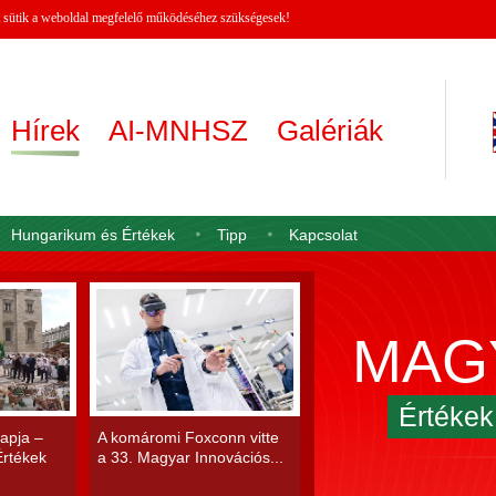
 A sütik a weboldal megfelelő működéséhez szükségesek!
Hírek
AI-MNHSZ
Galériák
Hungarikum és Értékek
Tipp
Kapcsolat
MAG
Értéke
apja –
A komáromi Foxconn vitte
rtékek
a 33. Magyar Innovációs...