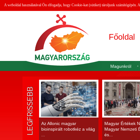
A weboldal használatával Ön elfogadja, hogy Cookie-kat (sütiket) tároljunk számítógépén.
Főoldal
Magunkról
LEGFRISSEBB
Az Allonic magyar
Magyar Értékek N
bioinspirált robotkéz a világ
Magyar Nemzeti É
...
és...