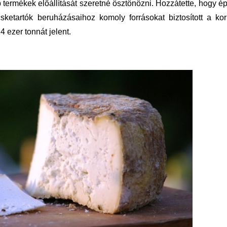
 termékek előállítását szeretné ösztönözni. Hozzátette, hogy é
sketartók beruházásaihoz komoly forrásokat biztosított a ko
4 ezer tonnát jelent.