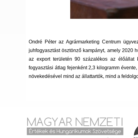
Ondré Péter az Agrármarketing Centrum ügyveze
juhfogyasztást ösztönző kampányt, amely 2020 hús
az export területén 90 százalékos az élőállat 
fogyasztási átlag fejenként 2,3 kilogramm évente
növekedésével mind az állattartók, mind a feldolgo