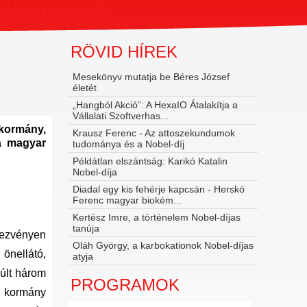
RÖVID HÍREK
Mesekönyv mutatja be Béres József
életét
„Hangból Akció”: A HexaIO Átalakítja a
Vállalati Szoftverhas...
 kormány,
Krausz Ferenc - Az attoszekundumok
 a magyar
tudománya és a Nobel‑díj
Példátlan elszántság: Karikó Katalin
Nobel-díja
Diadal egy kis fehérje kapcsán - Herskó
Ferenc magyar biokém...
Kertész Imre, a történelem Nobel-díjas
tanúja
dezvényen
Oláh György, a karbokationok Nobel-díjas
önellátó,
atyja
últ három
PROGRAMOK
a kormány