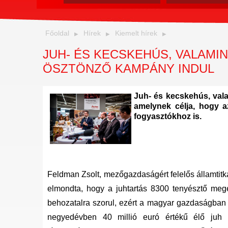
Főoldal
Hírek
Kiemelt hírek
JUH- ÉS KECSKEHÚS, VALAM
ÖSZTÖNZŐ KAMPÁNY INDUL
Juh- és kecskehús, vala
amelynek célja, hogy az
fogyasztókhoz is.
Feldman Zsolt, mezőgazdaságért felelős államtitk
elmondta, hogy a juhtartás 8300 tenyésztő megél
behozatalra szorul, ezért a magyar gazdaságban 
negyedévben 40 millió euró értékű élő juh 