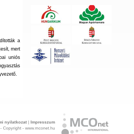
ították a
esít, mert
pai uniós
fogyasztás
yvezető.
i nyilatkozat
|
Impresszum
- Copyright - www.mconet.hu