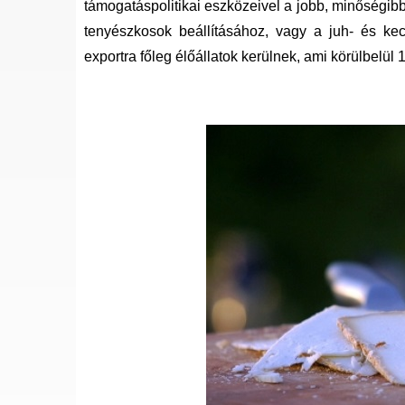
támogatáspolitikai eszközeivel a jobb, minőségibb
tenyészkosok beállításához, vagy a juh- és kec
exportra főleg élőállatok kerülnek, ami körülbelül 1