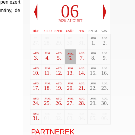
ppen ezért
06
rmány, de
.
2026. AUGUST
HÉT.
KEDD
SZER.
CSÜT.
PÉN.
SZOM.
VAS.
JUL.
JUL.
JUL.
JUL.
JUL.
AUG.
AUG.
27.
28.
29.
30.
31.
1.
2.
AUG.
AUG.
AUG.
AUG.
AUG.
AUG.
AUG.
3.
4.
5.
7.
8.
9.
6.
AUG.
AUG.
AUG.
AUG.
AUG.
AUG.
AUG.
10.
11.
12.
13.
14.
15.
16.
AUG.
AUG.
AUG.
AUG.
AUG.
AUG.
AUG.
17.
18.
19.
20.
21.
22.
23.
AUG.
AUG.
AUG.
AUG.
AUG.
AUG.
AUG.
24.
25.
26.
27.
28.
29.
30.
AUG.
SEP.
SEP.
SEP.
SEP.
SEP.
SEP.
31.
01.
02.
03.
04.
05.
06.
PARTNEREK