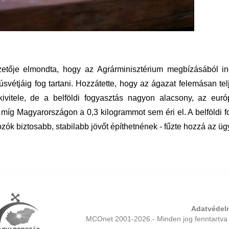
tője elmondta, hogy az Agrárminisztérium megbízásából ind
vétjáig fog tartani. Hozzátette, hogy az ágazat felemásan telj
kivitele, de a belföldi fogyasztás nagyon alacsony, az euró
, míg Magyarországon a 0,3 kilogrammot sem éri el. A belföldi 
zók biztosabb, stabilabb jövőt építhetnének - fűzte hozzá az üg
Adatvédelm
MCOnet 2001-2026.- Minden jog fenntartva 