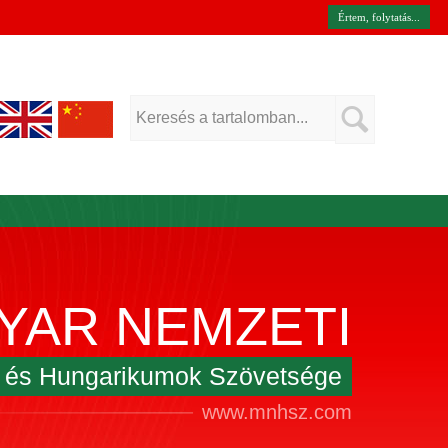
Értem, folytatás...
YAR NEMZETI
k és Hungarikumok Szövetsége
www.mnhsz.com