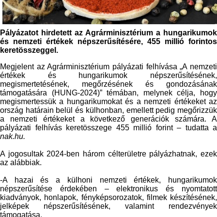
Pályázatot hirdetett az Agrárminisztérium a hungarikumok
és nemzeti értékek népszerűsítésére, 455 millió forintos
keretösszeggel.
Megjelent az Agrárminisztérium pályázati felhívása „A nemzeti
értékek és hungarikumok népszerűsítésének,
megismertetésének, megőrzésének és gondozásának
támogatására (HUNG-2024)” témában, melynek célja, hogy
megismertessük a hungarikumokat és a nemzeti értékeket az
ország határain belül és külhonban, emellett pedig megőrizzük
a nemzeti értékeket a következő generációk számára. A
pályázati felhívás keretösszege 455 millió forint – tudatta a
nak.hu.
A jogosultak 2024-ben három célterületre pályázhatnak, ezek
az alábbiak.
-A hazai és a külhoni nemzeti értékek, hungarikumok
népszerűsítése érdekében – elektronikus és nyomtatott
kiadványok, honlapok, fényképsorozatok, filmek készítésének,
jelképek népszerűsítésének, valamint rendezvények
támogatása.