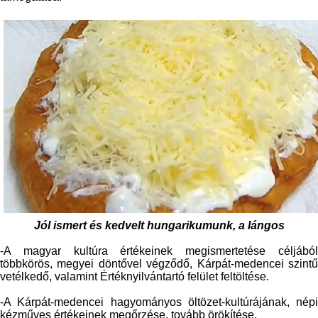
Jól ismert és kedvelt hungarikumunk, a lángos
-A magyar kultúra értékeinek megismertetése céljából
többkörös, megyei döntővel végződő, Kárpát-medencei szintű
vetélkedő, valamint Értéknyilvántartó felület feltöltése.
-A Kárpát-medencei hagyományos öltözet-kultúrájának, népi
kézműves értékeinek megőrzése, tovább örökítése.