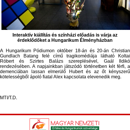
Interaktív kiállítás és színházi előadás is várja az
érdeklődőket a
Hungarikum
Élményházban
A
Hungarikum
Pódiumon október 18-án és 20-án Christia
Gundlach Batang felé című tragikomédiája látható Koltai
Róbert és Szirtes Balázs szereplésével, Gaál Ildikó
rendezésében. A napjainkban játszódó történetben két férfi, a
demenciában lassan elmerülő Hubert és az őt kényszerű
kötelességből ápoló fiatal Alex kapcsolata elevenedik meg.
MTI/T.D.