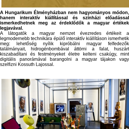
A Hungarikum Élményházban
nem hagyományos módon,
hanem interaktív kiállítással és színházi előadással
ismerkedhetnek meg az érdeklődők a magyar értékek
legjavával.
A látogatók a magyar nemzet évezredes értékeit a
legmodernebb technikára épülő interaktív kiállításon ismerhetik
meg: lehetőség nyílik kipróbálni magyar felfedezők
találmányait, hidrogénbombával áttörni a falat, huszárt
kiszabadítani és festményeket életre kelteni csakúgy, mint
digitális panorámával barangolni a magyar tájakon vagy
szelfizni Kossuth Lajossal.