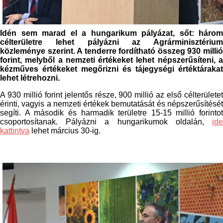
Idén sem marad el a hungarikum pályázat, sőt: három
célterületre lehet pályázni az Agrárminisztérium
közleménye szerint. A tenderre fordítható összeg 930 millió
forint, melyből a nemzeti értékeket lehet népszerűsíteni, a
kézműves értékeket megőrizni és tájegységi értéktárakat
lehet létrehozni.
A 930 millió forint jelentős része, 900 millió az első célterületet
érinti, vagyis
a nemzeti értékek bemutatását és népszerűsítésé
segíti. A második és harmadik területre 15-15 millió forintot
csoportosítanak. Pályázni a hungarikumok oldalán,
ide
kattintva
lehet március 30-ig.