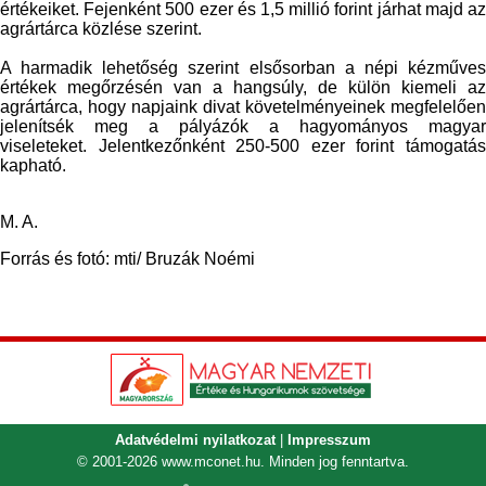
értékeiket. Fejenként 500 ezer és 1,5 millió forint járhat majd az
agrártárca közlése szerint.
A harmadik lehetőség szerint elsősorban a népi kézműves
értékek megőrzésén van a hangsúly, de külön kiemeli az
agrártárca, hogy napjaink divat követelményeinek megfelelően
jelenítsék meg a pályázók a hagyományos magyar
viseleteket.
Jelentkezőnként
250-500 ezer forint támogatá
kapható.
M. A.
Forrás és fotó: mti/
Bruzák
Noémi
Adatvédelmi nyilatkozat
|
Impresszum
© 2001-2026
www.mconet.hu
. Minden jog fenntartva.