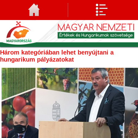
Három kategóriában lehet benyújtani a
hungarikum pályázatokat