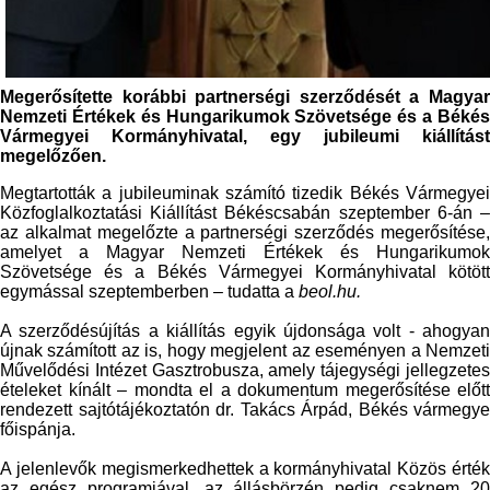
Megerősítette korábbi partnerségi szerződését a Magyar
Nemzeti Értékek és Hungarikumok Szövetsége és a Békés
Vármegyei Kormányhivatal, egy jubileumi kiállítást
megelőzően.
Megtartották a jubileuminak számító tizedik Békés Vármegyei
Közfoglalkoztatási Kiállítást Békéscsabán szeptember 6-án –
az alkalmat megelőzte a partnerségi szerződés megerősítése,
amelyet a Magyar Nemzeti Értékek és Hungarikumok
Szövetsége és a Békés Vármegyei Kormányhivatal kötött
egymással szeptemberben – tudatta a
beol.hu.
A szerződésújítás a kiállítás egyik újdonsága volt - ahogyan
újnak számított az is, hogy megjelent az eseményen a Nemzeti
Művelődési Intézet Gasztrobusza, amely tájegységi jellegzetes
ételeket kínált – mondta el a dokumentum megerősítése előtt
rendezett sajtótájékoztatón dr. Takács Árpád, Békés vármegye
főispánja.
A jelenlevők megismerkedhettek a kormányhivatal Közös érték
az egész programjával, az állásbörzén pedig csaknem 20