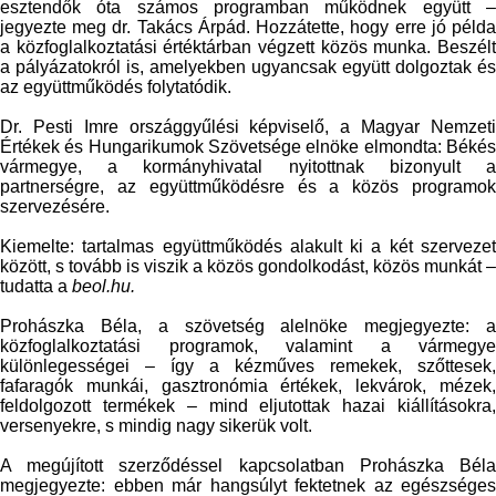
esztendők óta számos programban működnek együtt –
jegyezte meg dr. Takács Árpád. Hozzátette, hogy erre jó példa
a közfoglalkoztatási értéktárban végzett közös munka. Beszélt
a pályázatokról is, amelyekben ugyancsak együtt dolgoztak és
az együttműködés folytatódik.
Dr. Pesti Imre országgyűlési képviselő, a Magyar Nemzeti
Értékek és Hungarikumok Szövetsége elnöke elmondta: Békés
vármegye, a kormányhivatal nyitottnak bizonyult a
partnerségre, az együttműködésre és a közös programok
szervezésére.
Kiemelte: tartalmas együttműködés alakult ki a két szervezet
között, s tovább is viszik a közös gondolkodást, közös munkát –
tudatta a
beol.hu.
Prohászka Béla, a szövetség alelnöke megjegyezte: a
közfoglalkoztatási programok, valamint a vármegye
különlegességei – így a kézműves remekek, szőttesek,
fafaragók munkái, gasztronómia értékek, lekvárok, mézek,
feldolgozott termékek – mind eljutottak hazai kiállításokra,
versenyekre, s mindig nagy sikerük volt.
A megújított szerződéssel kapcsolatban Prohászka Béla
megjegyezte: ebben már hangsúlyt fektetnek az egészséges