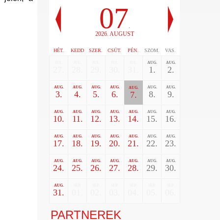
07
.
2026. AUGUST
HÉT.
KEDD
SZER.
CSÜT.
PÉN.
SZOM.
VAS.
JUL.
JUL.
JUL.
JUL.
JUL.
AUG.
AUG.
27.
28.
29.
30.
31.
1.
2.
AUG.
AUG.
AUG.
AUG.
AUG.
AUG.
AUG.
3.
4.
5.
6.
8.
9.
7.
AUG.
AUG.
AUG.
AUG.
AUG.
AUG.
AUG.
10.
11.
12.
13.
14.
15.
16.
AUG.
AUG.
AUG.
AUG.
AUG.
AUG.
AUG.
17.
18.
19.
20.
21.
22.
23.
AUG.
AUG.
AUG.
AUG.
AUG.
AUG.
AUG.
24.
25.
26.
27.
28.
29.
30.
AUG.
SEP.
SEP.
SEP.
SEP.
SEP.
SEP.
31.
01.
02.
03.
04.
05.
06.
PARTNEREK