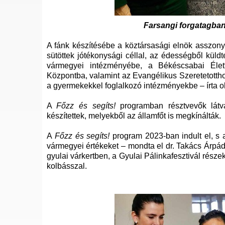
Farsangi forgatagban
A fánk készítésébe a köztársasági elnök asszon
sütöttek jótékonysági céllal, az édességből kü
vármegyei intézményébe, a Békéscsabai Életf
Központba, valamint az Evangélikus Szeretetotthon
a gyermekekkel foglalkozó intézményekbe – írta 
A
Főzz és segíts!
programban résztvevők látvá
készítettek, melyekből az államfőt is megkínálták.
A
Főzz és segíts!
program 2023-ban indult el, s a
vármegyei értékeket – mondta el dr. Takács Árpád
gyulai várkertben, a Gyulai Pálinkafesztivál része
kolbásszal.