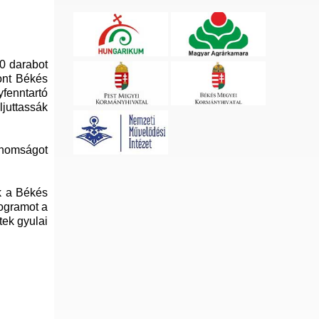
0 darabot
ont Békés
fenntartó
ljuttassák
inomságot
ák a Békés
rogramot a
tek gyulai