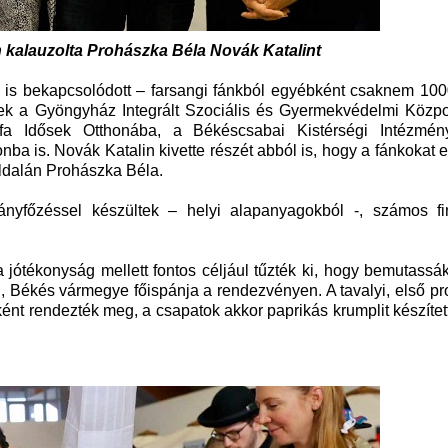
 kalauzolta Prohászka Béla Novák Katalint
y is bekapcsolódott – farsangi fánkból egyébként csaknem 100
ldtek a Gyöngyház Integrált Szociális és Gyermekvédelmi Közp
a Idősek Otthonába, a Békéscsabai Kistérségi Intézmény
ba is. Novák Katalin kivette részét abból is, hogy a fánkokat e
oldalán Prohászka Béla.
nyfőzéssel készültek – helyi alapanyagokból -, számos f
 jótékonyság mellett fontos céljául tűzték ki, hogy bemutass
, Békés vármegye főispánja a rendezvényen. A tavalyi, első p
ként rendezték meg, a csapatok akkor paprikás krumplit készítet