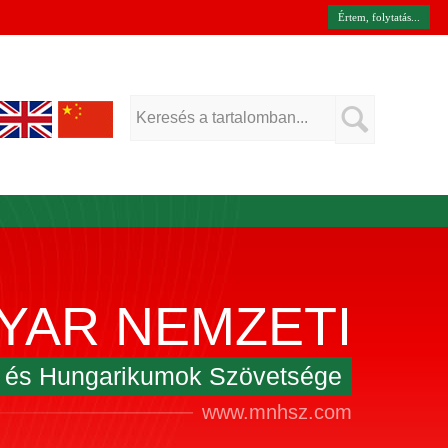
Értem, folytatás...
YAR NEMZETI
k és Hungarikumok Szövetsége
www.mnhsz.com