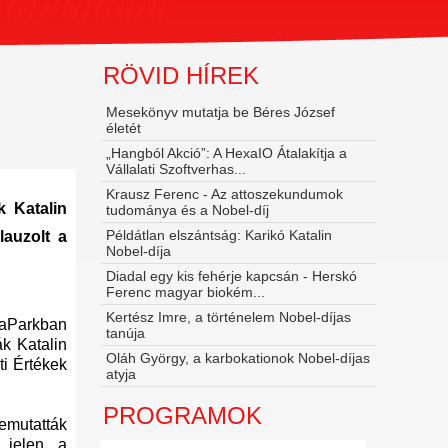
RÖVID HÍREK
Mesekönyv mutatja be Béres József
életét
„Hangból Akció”: A HexaIO Átalakítja a
Vállalati Szoftverhas...
Krausz Ferenc - Az attoszekundumok
k Katalin
tudománya és a Nobel‑díj
Példátlan elszántság: Karikó Katalin
lauzolt a
Nobel-díja
Diadal egy kis fehérje kapcsán - Herskó
Ferenc magyar biokém...
Kertész Imre, a történelem Nobel-díjas
baParkban
tanúja
k Katalin
Oláh György, a karbokationok Nobel-díjas
ti Értékek
atyja
PROGRAMOK
emutatták
 jelen, a