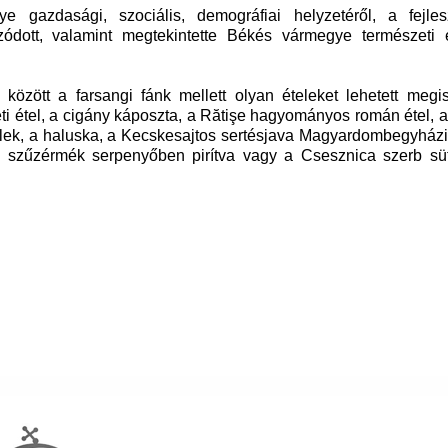
gazdasági, szociális, demográfiai helyzetéről, a fejlesz
ódott, valamint megtekintette Békés vármegye természeti é
között a farsangi fánk mellett olyan ételeket lehetett megi
ti étel, a cigány káposzta, a Rătişe hagyományos román étel, 
lek, a haluska, a Kecskesajtos sertésjava Magyardombegyházi
os szűzérmék serpenyőben pirítva vagy a Csesznica szerb s