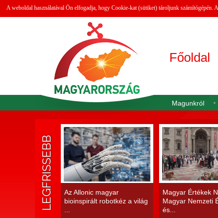
A weboldal használatával Ön elfogadja, hogy Cookie-kat (sütiket) tároljunk számítógépén.
Főoldal
Magunkról
LEGFRISSEBB
Az Allonic magyar
Magyar Értékek N
bioinspirált robotkéz a világ
Magyar Nemzeti É
...
és...