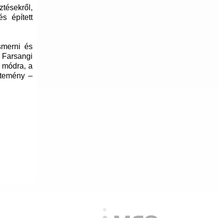
tésekről,
s épített
smerni és
a Farsangi
 módra, a
ütemény –