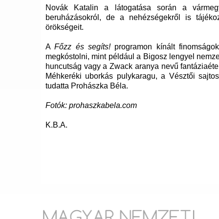
Novák Katalin a látogatása során a vármegye 
beruházásokról, de a nehézségekről is tájékoz
örökségeit.
A
Főzz és segíts!
programon kínált finomságok 
megkóstolni, mint például a Bigosz lengyel nemze
huncutság vagy a Zwack aranya nevű fantáziaéte
Méhkeréki uborkás pulykaragu, a Vésztői sajt
tudatta Prohászka Béla.
Fotók: prohaszkabela.com
K.B.A.