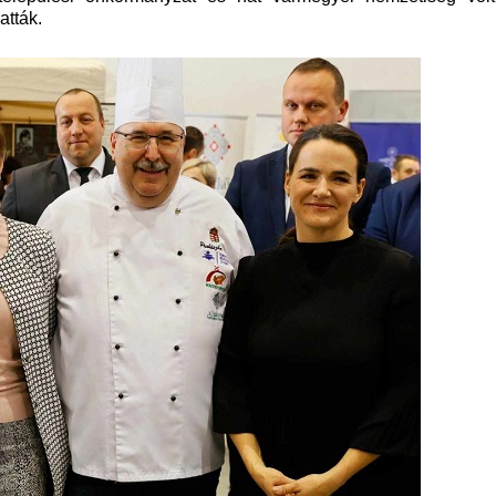
atták.