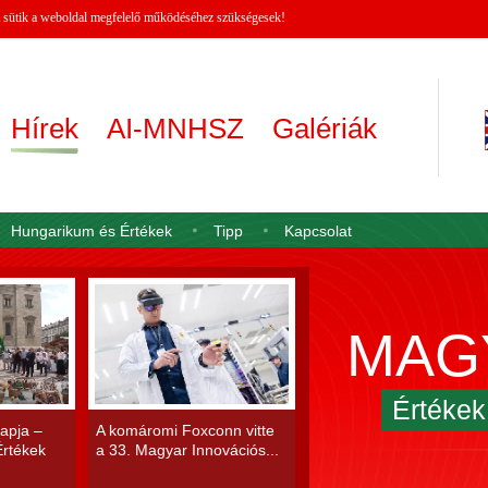
 A sütik a weboldal megfelelő működéséhez szükségesek!
Hírek
AI-MNHSZ
Galériák
Hungarikum és Értékek
Tipp
Kapcsolat
MAG
Értéke
apja –
A komáromi Foxconn vitte
rtékek
a 33. Magyar Innovációs...