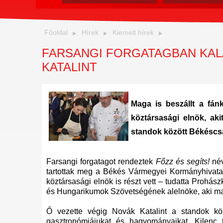
Főoldal
Hírek
Kiemelt hírek
FARSANGI FORGATAGBAN KAL
KATALINT
Maga is beszállt a fán
köztársasági elnök, ak
standok között Békéscs
Farsangi forgatagot rendeztek
Főzz és segíts!
név
tartottak meg a Békés Vármegyei Kormányhivata
köztársasági elnök is részt vett – tudatta Prohá
és Hungarikumok Szövetségének alelnöke, aki ma
Ő vezette végig Novák Katalint a standok kö
gasztronómiájukat és hagyományaikat. Kilenc 