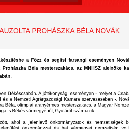
AUZOLTA PROHÁSZKA BÉLA NOVÁK
kkészítésbe a Főzz és segíts! farsangi eseményen Nová
it Prohászka Béla mesterszakács, az MNHSZ alelnöke ka
abán.
en Békéscsabán. A jótékonysági eseményen - melyet a Csa
l és a Nemzeti Agrárgazdsági Kamara szervezésében -, Nová
szka Béla, olimpiai aranyérmes mesterszakács, a Magyar Nemze
ga is Békés vármegyéből, Gyuláról származik.
zött, ahol a jelenlevő önkormányzatok és nemzetiségek b
települési önkormányzat és hat vármegyei nemzetiség volt