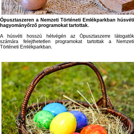
Ópusztaszeren a Nemzeti Történeti Emlékparkban húsvéti
hagyományőrző programokat tartottak.
A húsvéti hosszú hétvégén az Ópusztaszerre látogatók
számára felejthetetlen programokat tartottak a Nemzeti
Történeti Emlékparkban.