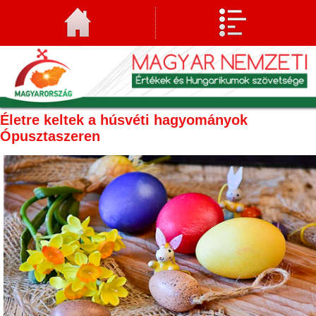
Életre keltek a húsvéti hagyományok
Ópusztaszeren