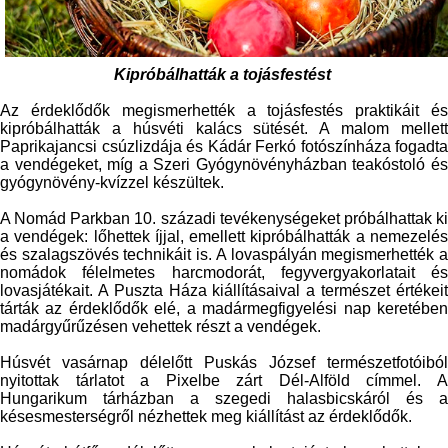
Kipróbálhatták a tojásfestést
Az érdeklődők megismerhették a tojásfestés praktikáit és
kipróbálhatták a húsvéti kalács sütését. A malom mellett
Paprikajancsi csúzlizdája és Kádár Ferkó fotószínháza fogadta
a vendégeket, míg a Szeri Gyógynövényházban teakóstoló és
gyógynövény-kvízzel készültek.
A Nomád Parkban 10. századi tevékenységeket próbálhattak ki
a vendégek: lőhettek íjjal, emellett kipróbálhatták a nemezelés
és szalagszövés technikáit is. A lovaspályán megismerhették a
nomádok félelmetes harcmodorát, fegyvergyakorlatait és
lovasjátékait. A Puszta Háza kiállításaival a természet értékeit
tárták az érdeklődők elé, a madármegfigyelési nap keretében
madárgyűrűzésen vehettek részt a vendégek.
Húsvét vasárnap délelőtt Puskás József természetfotóiból
nyitottak tárlatot a Pixelbe zárt Dél-Alföld címmel. A
Hungarikum tárházban a szegedi halasbicskáról és a
késesmesterségről nézhettek meg kiállítást az érdeklődők.