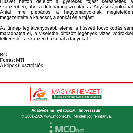
Húsvét hétfőn délelőtt a gyerekek tojást kereshettek a
skanzenben, ahol a déli harangszó után az Ányási kápolnánál
Antal Imre plébános a hagyományoknak megfelelően
megszentelte a kalácsot, a sonkát és a tojást.
Az ünnep leglátványosabb eleme, a húsvéti locsolkodás sem
maradhatott el, a viseletbe öltözött legények vizes vödrökkel
felkeresték a skanzen házainál a lányokat.
BG
Forrás: MTI
A képek illusztrációk
Adatvédelmi nyilatkozat
|
Impresszum
© 2001-2026
www.mconet.hu
. Minden jog fenntartva.