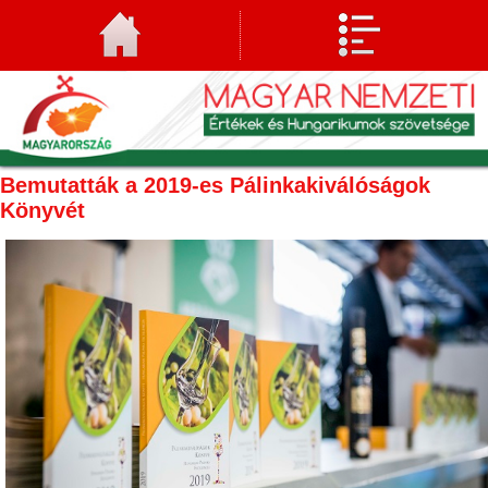
Bemutatták a 2019-es Pálinkakiválóságok
Könyvét