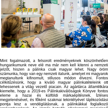
Mint fogalmazott, a felsorolt eredményeknek köszönhetően
hungarikumunk neve elé ma már nem kell kitenni a nemzeti
jelzőt, hiszen a pálinka csak magyar lehet. Nagy öröm
számunka, hogy van egy nemzeti italunk, amelyet mi magyarok
megtanultunk kifinomult, stílusos módon élvezni. Fontos
célkitűzésünk, hogy a kiváló magyar pálinkatételeink ott
lehessenek a világ vezető piacain. Az agártárca államtitkára
kiemelte, hogy a 2019-es Pálinkakiválóságok Könyve fontos
eleme a hazai és külföldi márkaépítésnek. Ízléses
megjelenésével, és főként szakmai tekintélyével tájékozódási
pontja lesz a vendéglátásnak, a pálinkákkal foglalkozó