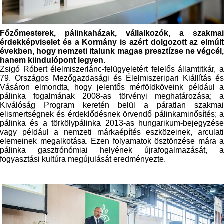
Főzőmesterek, pálinkaházak, vállalkozók, a szakmai
érdekképviselet és a Kormány is azért dolgozott az elmúlt
években, hogy nemzeti italunk magas presztízse ne végcél,
hanem kiindulópont legyen.
Zsigó Róbert élelmiszerlánc-felügyeletért felelős államtitkár, a
79. Országos Mezőgazdasági és Élelmiszeripari Kiállítás és
Vásáron elmondta, hogy jelentős mérföldköveink például a
pálinka fogalmának 2008-as törvényi meghatározása; a
Kiválóság Program keretén belül a páratlan szakmai
elismertségnek és érdeklődésnek örvendő pálinkaminősítés; a
pálinka és a törkölypálinka 2013-as hungarikum-bejegyzése
vagy például a nemzeti márkaépítés eszközeinek, arculati
elemeinek megalkotása. Ezen folyamatok ösztönzése mára a
pálinka gasztrónómiai helyének újrafogalmazását, a
fogyasztási kultúra megújulását eredményezte.