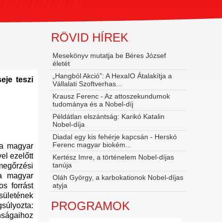
RÖVID HÍREK
Mesekönyv mutatja be Béres József
életét
„Hangból Akció”: A HexaIO Átalakítja a
eje teszi
Vállalati Szoftverhas...
Krausz Ferenc - Az attoszekundumok
tudománya és a Nobel‑díj
Példátlan elszántság: Karikó Katalin
Nobel-díja
Diadal egy kis fehérje kapcsán - Herskó
Ferenc magyar biokém...
 a magyar
el ezelőtt
Kertész Imre, a történelem Nobel-díjas
tanúja
megőrzési
 a magyar
Oláh György, a karbokationok Nobel-díjas
os forrást
atyja
esületének
PROGRAMOK
gsúlyozta:
onságaihoz