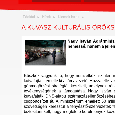
Főoldal
Hírek
Kiemelt hírek
A KUVASZ KULTURÁLIS ÖRÖK
Nagy István Agrárminisz
nemessé, hanem a jelle
Büszkék vagyunk rá, hogy nemzetközi szinten is
kutyafajta – emelte ki a tárcavezető. Hozzátette: 
génmegőrzési stratégiát készített, amelynek r
tevékenységének a támogatása. Nagy István em
kutyafajták DNS-alapú származásellenőrzéséhez s
csoportosított át. A minisztérium emellett 50 m
szövetségén keresztül a tenyésztő-szervezetek fe
biztosítani kell, hogy megfelelő körülmények közöt