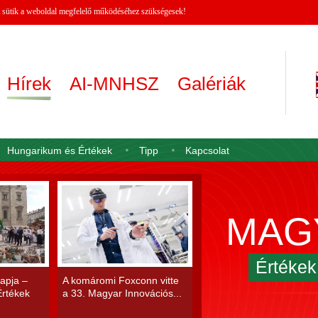
 A sütik a weboldal megfelelő működéséhez szükségesek!
Hírek
AI-MNHSZ
Galériák
Hungarikum és Értékek
Tipp
Kapcsolat
MAG
Értéke
apja –
A komáromi Foxconn vitte
rtékek
a 33. Magyar Innovációs...