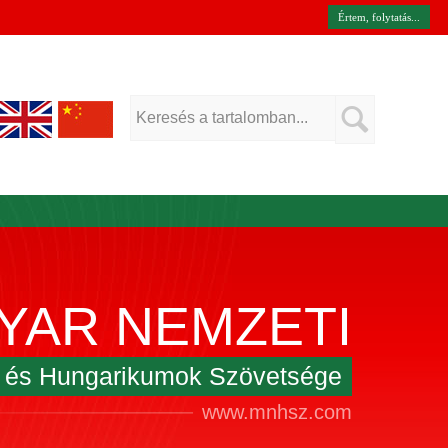
Értem, folytatás...
YAR NEMZETI
k és Hungarikumok Szövetsége
www.mnhsz.com