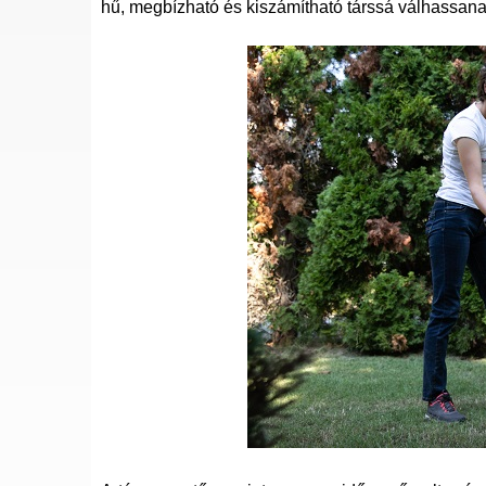
hű, megbízható és kiszámítható társsá válhassan