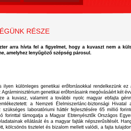
SÉGÜNK RÉSZE
ter arra hívta fel a figyelmet, hogy a kuvaszt nem a küls
me, amelyhez lenyűgöző szépség párosul.
 ilyen különleges genetikai erőforrásokkal rendelkezünk ez
az Agrárminisztérium genetikai erőforrásaink megóvásáért két évv
észe a kuvasz, valamint a további nyolc magyar ebfajta gén
lékeztetett: a Nemzeti Élelmiszerlánc-biztonsági Hivatal
zükséges laboratóriumi háttér fejlesztésére 65 millió forint
illió forinttal támogatja a Magyar Ebtenyésztők Országos Egy
ladatainak ellátását és a magyar fajták népszerűsítését. Han
t, kölcsönös tisztelet és bizalom mellett valódi, a fajta tulajd