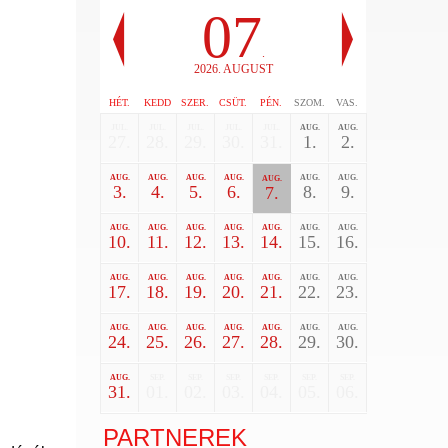
07
.
2026. AUGUST
HÉT.
KEDD
SZER.
CSÜT.
PÉN.
SZOM.
VAS.
JUL.
JUL.
JUL.
JUL.
JUL.
AUG.
AUG.
27.
28.
29.
30.
31.
1.
2.
AUG.
AUG.
AUG.
AUG.
AUG.
AUG.
AUG.
3.
4.
5.
6.
8.
9.
7.
AUG.
AUG.
AUG.
AUG.
AUG.
AUG.
AUG.
10.
11.
12.
13.
14.
15.
16.
AUG.
AUG.
AUG.
AUG.
AUG.
AUG.
AUG.
17.
18.
19.
20.
21.
22.
23.
AUG.
AUG.
AUG.
AUG.
AUG.
AUG.
AUG.
24.
25.
26.
27.
28.
29.
30.
AUG.
SEP.
SEP.
SEP.
SEP.
SEP.
SEP.
31.
01.
02.
03.
04.
05.
06.
PARTNEREK