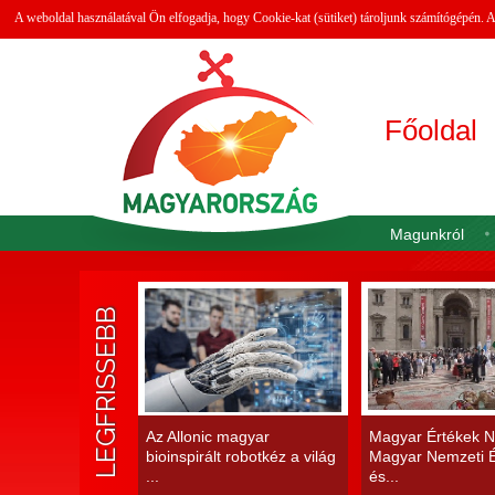
A weboldal használatával Ön elfogadja, hogy Cookie-kat (sütiket) tároljunk számítógépén.
Főoldal
Magunkról
LEGFRISSEBB
Az Allonic magyar
Magyar Értékek N
bioinspirált robotkéz a világ
Magyar Nemzeti É
...
és...