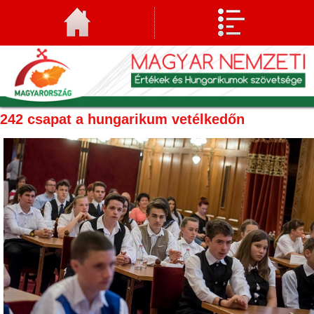
242 csapat a hungarikum vetélkedőn