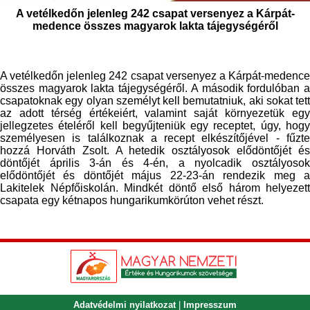
A vetélkedőn jelenleg 242 csapat versenyez a Kárpát-
medence összes magyarok lakta tájegységéről
A vetélkedőn jelenleg 242 csapat versenyez a Kárpát-medence
összes magyarok lakta tájegységéről. A második fordulóban a
csapatoknak egy olyan személyt kell bemutatniuk, aki sokat tett
az adott térség értékeiért, valamint saját környezetük egy
jellegzetes ételéről kell begyűjteniük egy receptet, úgy, hogy
személyesen is találkoznak a recept elkészítőjével - fűzte
hozzá Horváth Zsolt. A hetedik osztályosok elődöntőjét és
döntőjét április 3-án és 4-én, a nyolcadik osztályosok
elődöntőjét és döntőjét május 22-23-án rendezik meg a
Lakitelek Népfőiskolán. Mindkét döntő első három helyezett
csapata egy kétnapos hungarikumkörúton vehet részt.
Adatvédelmi nyilatkozat
|
Impresszum