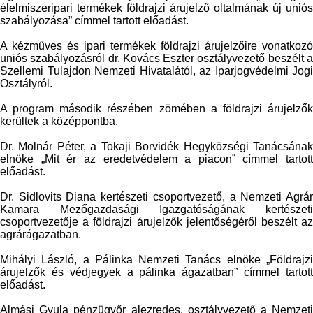
élelmiszeripari termékek földrajzi árujelző oltalmának új uniós
szabályozása” címmel tartott előadást.
A kézműves és ipari termékek földrajzi árujelzőire vonatkozó
uniós szabályozásról dr. Kovács Eszter osztályvezető beszélt a
Szellemi Tulajdon Nemzeti Hivatalától, az Iparjogvédelmi Jogi
Osztályról.
A program második részében zömében a földrajzi árujelzők
kerültek a középpontba.
Dr. Molnár Péter, a Tokaji Borvidék Hegyközségi Tanácsának
elnöke „Mit ér az eredetvédelem a piacon” címmel tartott
előadást.
Dr. Sidlovits Diana kertészeti csoportvezető, a Nemzeti Agrár
Kamara Mezőgazdasági Igazgatóságának kertészeti
csoportvezetője a földrajzi árujelzők jelentőségéről beszélt az
agrárágazatban.
Mihályi László, a Pálinka Nemzeti Tanács elnöke „Földrajzi
árujelzők és védjegyek a pálinka ágazatban” címmel tartott
előadást.
Almási Gyula pénzügyőr alezredes, osztályvezető a Nemzeti