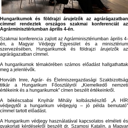
Hungarikumok és földrajzi árujelzők az agrárágazatban
címmel rendeztek országos szakmai konferenciát az
Agrárminisztériumban április 4-én.
Szakmai konferencia zajlott az Agrárminisztériumban április 4-
én, a Magyar Védjegy Egyesület és a minisztérium
szervezésében, Hungarikumok és földrajzi árujelzők az
agrárágazatban címmel.
A hungarikumok témakörében számos előadást hallgathattak
meg a jelenlévők.
Horváth Imre, Agrár- és Élelmiszergazdasági Szakbizottság
titkár a Hungarikum Főosztályról „Kiemelkedő nemzeti
értékeink és a hungarikumok” címen beszélt értékeinkről.
A békéscsabai Knyihár Mihály kolbászkészítő „A HÍR
védjegytől a hungarikum védjegyig – jó példa bemutató”
címmel tartott előadást.
A Hungarikum védjegy használatával kapcsolatos elméleti és
gyakorlati kérdésekről beszélt dr. Szamosi Katalin, a Magyar