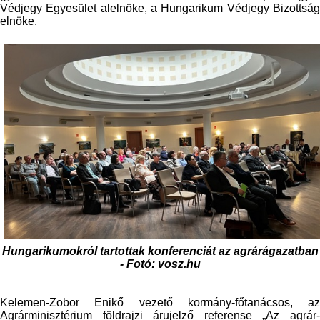
Védjegy Egyesület alelnöke, a Hungarikum Védjegy Bizottság
elnöke.
Hungarikumokról tartottak konferenciát az agrárágazatban
- Fotó: vosz.hu
Kelemen-Zobor Enikő vezető kormány-főtanácsos, az
Agrárminisztérium földrajzi árujelző referense „Az agrár-