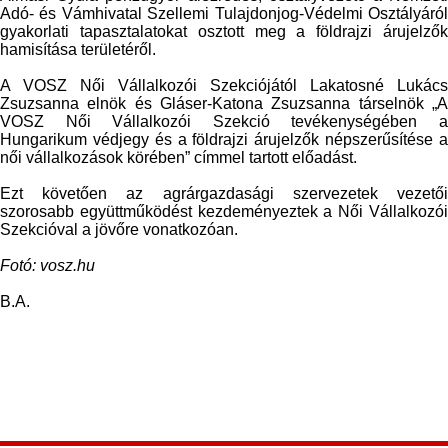
Adó- és Vámhivatal Szellemi Tulajdonjog-Védelmi Osztályáról
gyakorlati tapasztalatokat osztott meg a földrajzi árujelzők
hamisítása területéről.
A VOSZ Női Vállalkozói Szekciójától Lakatosné Lukács
Zsuzsanna elnök és Gláser-Katona Zsuzsanna társelnök „A
VOSZ Női Vállalkozói Szekció tevékenységében a
Hungarikum védjegy és a földrajzi árujelzők népszerűsítése a
női vállalkozások körében” címmel tartott előadást.
Ezt követően az agrárgazdasági szervezetek vezetői
szorosabb együttműködést kezdeményeztek a Női Vállalkozói
Szekcióval a jövőre vonatkozóan.
Fotó: vosz.hu
B.A.