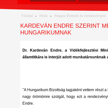
Főoldal
Hírek
Magyar Értékek és rendezvények
KARDEVÁN ENDRE SZERINT M
HUNGARIKUMNAK
Dr. Kardeván Endre, a Vidékfejlesztési Minis
államtitkára is interjút adott munkatársunkna
"A Hungarikum Bizottság tagjaként vettem részt 
nagy örömömre szolgál, hogy ezt a rendezvényt
Endre.