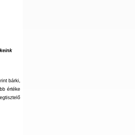
keink
int bárki,
bb értéke
egtisztelő