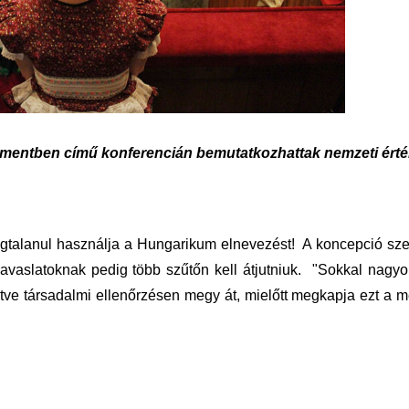
mentben című konferencián bemutatkozhattak nemzeti érté
 jogtalanul használja a Hungarikum elnevezést! A koncepció szer
avaslatoknak pedig több szűtőn kell átjutniuk. "Sokkal nagyo
tve társadalmi ellenőrzésen megy át, mielőtt megkapja ezt a m