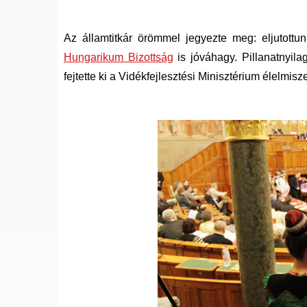
Az államtitkár örömmel jegyezte meg: eljutott
Hungarikum Bizottság
is jóváhagy. Pillanatnyil
fejtette ki a Vidékfejlesztési Minisztérium élelmisz