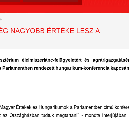
ÉG NAGYOBB ÉRTÉKE LESZ A
ztérium élelmiszerlánc-felügyeletért és agrárigazgatásér
k a Parlamentben rendezett hungarikum-konferencia kapcsán
a Magyar Értékek és Hungarikumok a Parlamentben című konfere
 az Országházban tudtuk megtartani" - mondta interjújában