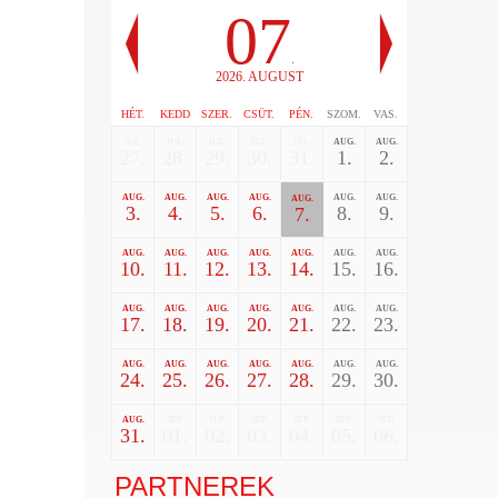
07
.
2026. AUGUST
HÉT.
KEDD
SZER.
CSÜT.
PÉN.
SZOM.
VAS.
JUL.
JUL.
JUL.
JUL.
JUL.
AUG.
AUG.
27.
28.
29.
30.
31.
1.
2.
AUG.
AUG.
AUG.
AUG.
AUG.
AUG.
AUG.
3.
4.
5.
6.
8.
9.
7.
AUG.
AUG.
AUG.
AUG.
AUG.
AUG.
AUG.
10.
11.
12.
13.
14.
15.
16.
AUG.
AUG.
AUG.
AUG.
AUG.
AUG.
AUG.
17.
18.
19.
20.
21.
22.
23.
AUG.
AUG.
AUG.
AUG.
AUG.
AUG.
AUG.
24.
25.
26.
27.
28.
29.
30.
AUG.
SEP.
SEP.
SEP.
SEP.
SEP.
SEP.
31.
01.
02.
03.
04.
05.
06.
PARTNEREK