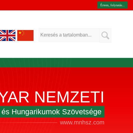
Értem, folytatás...
YAR NEMZETI
k és Hungarikumok Szövetsége
www.mnhsz.com