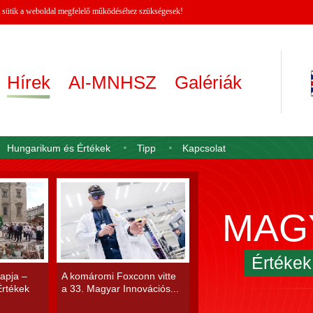
 A sütik a weboldal megfelelő működéséhez szükségesek!
Hírek
AI-MNHSZ
Galériák
Hungarikum és Értékek
Tipp
Kapcsolat
MAG
Értéke
apja –
A komáromi Foxconn vitte
rtékek
a 33. Magyar Innovációs...