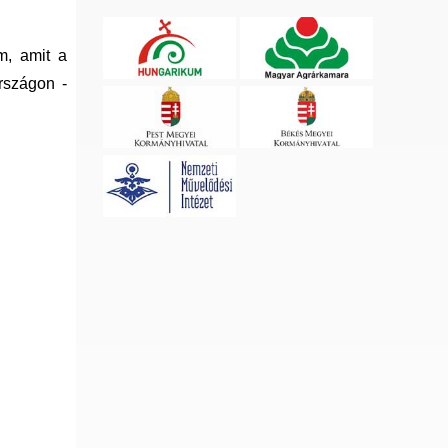
m, amit a
rszágon -