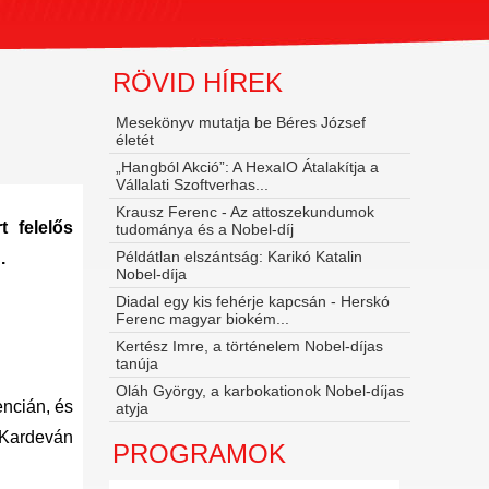
RÖVID HÍREK
Mesekönyv mutatja be Béres József
életét
„Hangból Akció”: A HexaIO Átalakítja a
Vállalati Szoftverhas...
Krausz Ferenc - Az attoszekundumok
t felelős
tudománya és a Nobel‑díj
Példátlan elszántság: Karikó Katalin
.
Nobel-díja
Diadal egy kis fehérje kapcsán - Herskó
Ferenc magyar biokém...
Kertész Imre, a történelem Nobel-díjas
tanúja
Oláh György, a karbokationok Nobel-díjas
ncián, és
atyja
 Kardeván
PROGRAMOK