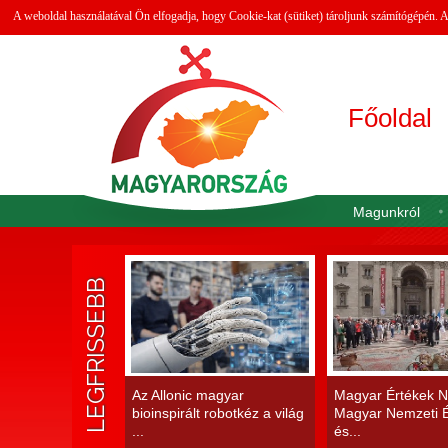
A weboldal használatával Ön elfogadja, hogy Cookie-kat (sütiket) tároljunk számítógépén.
Főoldal
Magunkról
LEGFRISSEBB
Az Allonic magyar
Magyar Értékek N
bioinspirált robotkéz a világ
Magyar Nemzeti É
...
és...