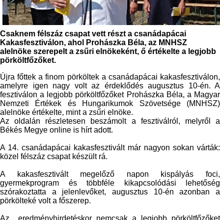
Csaknem félszáz csapat vett részt a csanádapácai
Kakasfesztiválon, ahol Prohászka Béla, az MNHSZ
alelnöke szerepelt a zsűri elnökeként, ő értékelte a legjobb
pörköltfőzőket.
Újra főttek a finom pörköltek a csanádapácai kakasfesztiválon,
amelyre igen nagy volt az érdeklődés augusztus 10-én. A
fesztiválon a legjobb pörköltfőzőket Prohászka Béla, a Magyar
Nemzeti Értékek és Hungarikumok Szövetsége (MNHSZ)
alelnöke értékelte, mint a zsűri elnöke.
Az oldalán részletesen beszámolt a fesztiválról, melyről a
Békés Megye online is hírt adott.
A 14. csanádapácai kakasfesztivált már nagyon sokan várták:
közel félszáz csapat készült rá.
A kakasfesztivált megelőző napon kispályás foci,
gyermekprogram és többféle kikapcsolódási lehetőség
szórakoztatta a jelenlevőket, augusztus 10-én azonban a
pörkölteké volt a főszerep.
Az eredményhirdetéskor nemcsak a legjobb pörköltfőzőket