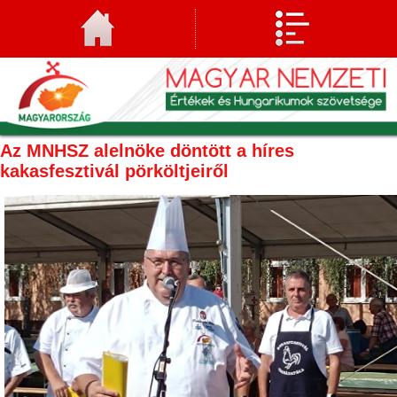
Az MNHSZ alelnöke döntött a híres
kakasfesztivál pörköltjeiről