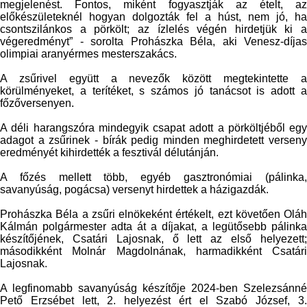
megjelenést. Fontos, miként fogyasztják az ételt, az
előkészületeknél hogyan dolgozták fel a húst, nem jó, ha
csontszilánkos a pörkölt; az ízlelés végén hirdetjük ki a
végeredményt” - sorolta Prohászka Béla, aki Venesz-díjas
olimpiai aranyérmes mesterszakács.
A zsűrivel együtt a nevezők között megtekintette a
körülményeket, a terítéket, s számos jó tanácsot is adott a
főzőversenyen.
A déli harangszóra mindegyik csapat adott a pörköltjéből egy
adagot a zsűrinek - bírák pedig minden meghirdetett verseny
eredményét kihirdették a fesztivál délutánján.
A főzés mellett több, egyéb gasztronómiai (pálinka,
savanyúság, pogácsa) versenyt hirdettek a házigazdák.
Prohászka Béla a zsűri elnökeként értékelt, ezt követően Oláh
Kálmán polgármester adta át a díjakat, a legütősebb pálinka
készítőjének, Csatári Lajosnak, ő lett az első helyezett;
másodikként Molnár Magdolnának, harmadikként Csatári
Lajosnak.
A legfinomabb savanyúság készítője 2024-ben Szelezsánné
Pető Erzsébet lett, 2. helyezést ért el Szabó József, 3.