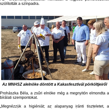
szólították a színpadra.
Az MNHSZ alelnöke döntött a Kakasfesztivál pörköltjeiről
Prohászka Béla, a zsűri elnöke még a megnyitón elmondta a
bírálati szempontokat.
„Megnézzük a higiéniát; az alapanyag iránti tiszteletet, a