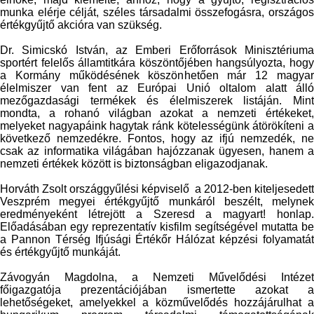
munka elérje célját, széles társadalmi összefogásra, országos
értékgyűjtő akcióra van szükség.
Dr. Simicskó István, az Emberi Erőforrások Minisztériuma
sportért felelős államtitkára köszöntőjében hangsúlyozta, hogy
a Kormány működésének köszönhetően már 12 magyar
élelmiszer van fent az Európai Unió oltalom alatt álló
mezőgazdasági termékek és élelmiszerek listáján. Mint
mondta, a rohanó világban azokat a nemzeti értékeket,
melyeket nagyapáink hagytak ránk kötelességünk átörökíteni a
következő nemzedékre. Fontos, hogy az ifjú nemzedék, ne
csak az informatika világában hajózzanak ügyesen, hanem a
nemzeti értékek között is biztonságban eligazodjanak.
Horváth Zsolt országgyűlési képviselő a 2012-ben kiteljesedett
Veszprém megyei értékgyűjtő munkáról beszélt, melynek
eredményeként létrejött a Szeresd a magyart! honlap.
Előadásában egy reprezentatív kisfilm segítségével mutatta be
a Pannon Térség Ifjúsági Értékőr Hálózat képzési folyamatát
és értékgyűjtő munkáját.
Závogyán Magdolna, a Nemzeti Művelődési Intézet
főigazgatója prezentációjában ismertette azokat a
lehetőségeket, amelyekkel a közművelődés hozzájárulhat a