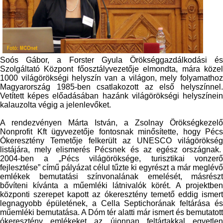
Soós Gábor, a Forster Gyula Örökséggazdálkodási és
Szolgáltató Központ főosztályvezetője elmondta, mára közel
1000 világörökségi helyszín van a világon, mely folyamathoz
Magyarország 1985-ben csatlakozott az első helyszínnel.
Vetített képes előadásában hazánk világörökségi helyszínein
kalauzolta végig a jelenlevőket.
A rendezvényen Márta István, a Zsolnay Örökségkezelő
Nonprofit Kft ügyvezetője fontosnak minősítette, hogy Pécs
Ókeresztény Temetője felkerült az UNESCO világörökség
listájára, mely elismerés Pécsnek és az egész országnak.
2004-ben a „Pécs világöröksége, turisztikai vonzerő
fejlesztése” című pályázat célul tűzte ki egyrészt a már meglévő
emlékek bemutatási színvonalának emelését, másrészt
bővíteni kívánta a műemléki látnivalók körét. A projektben
központi szerepet kapott az ókeresztény temető eddig ismert
legnagyobb épületének, a Cella Septichorának feltárása és
műemléki bemutatása. A Dóm tér alatti már ismert és bemutatott
ókeresztény emlékeket az újonnan feltártakkal egyetlen