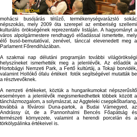
mohácsi busójárás télűző, termékenységvarázsló sokác
népszokás, mely 2009 óta szerepel az emberiség szellemi
kulturális örökségének reprezentatív listáján. A hagyományt a
város alpolgármestere rendhagyó előadással ismertette, mely
élő busó-bemutatóval, zenével, tánccal elevenedett meg a
Parlament Főrendiházában.
A szakmai nap délutáni programján további világörökségi
helyszíneket ismerhették meg a jelenlévők. Az előadók a
Hortobágyi Nemzeti Park, a Fertő kultúrtáj, a Tokaji borvidék,
valamint Hollókő ófalu értékeit fotók segítségével mutatták be
a résztvevőknek.
A nemzeti értékeket, köztük a hungarikumokat népszerűsítő
eseményen a jelenlévők megismerkedhettek többek között a
táncházmozgalom, a solymászat, az Aggteleki cseppkőbarlang,
továbbá a fővárosi Duna-partok, a Budai Várnegyed, az
Andrássy út, de a Pannonhalmi Bencés Főapátság és
természeti környezete, valamint a herendi porcelán és a
törkölypálinka értékeivel is.