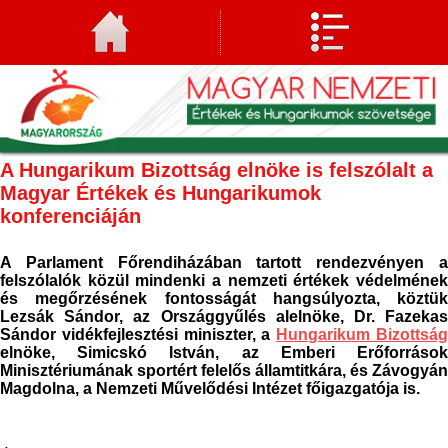
A Hungarikum Bizottság elnöke is felszólalt a
Magyar Értékek és Hungarikumok
konferenciáján
A Parlament Főrendiházában tartott rendezvényen a
felszólalók közül mindenki a nemzeti értékek védelmének
és megőrzésének fontosságát hangsúlyozta, köztük
Lezsák Sándor, az Országgyűlés alelnöke, Dr. Fazekas
Sándor vidékfejlesztési miniszter, a
Hungarikum Bizottsá
elnöke, Simicskó István, az Emberi Erőforrások
Minisztériumának sportért felelős államtitkára, és
Závogyán
Magdolna, a Nemzeti Művelődési Intézet főigazgatója is.