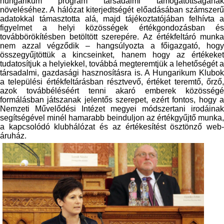
hungarikum program társadalmi támogatottságának
növeléséhez. A hálózat kiterjedtségét előadásában számszerű
adatokkal támasztotta alá, majd tájékoztatójában felhívta a
figyelmet a helyi közösségek értékgondozásban és
továbbörökítésben betöltött szerepére. Az értékfeltáró munka
nem azzal végződik – hangsúlyozta a főigazgató, hogy
összegyűjtöttük a kincseinket, hanem hogy az értékeket
tudatosítjuk a helyiekkel, továbbá megteremtjük a lehetőségét a
társadalmi, gazdasági hasznosításra is. A Hungarikum Klubok
a települési értékfeltárásban résztvevő, értéket teremtő, őrző,
azok továbbéléséért tenni akaró emberek közösségé
formálásban játszanak jelentős szerepet, ezért fontos, hogy a
Nemzeti Művelődési Intézet megyei módszertani irodáinak
segítségével minél hamarabb beinduljon az értékgyűjtő munka,
a kapcsolódó klubhálózat és az értékesítést ösztönző web-
áruház.