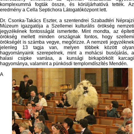
komplexummá fogták össze, és körüljárhatóvá tették. Az
eredmény a Cella Septichora Látogatóközpont lett.
Dr. Csonka-Takács Eszter, a szentendrei Szabadtéri Néprajzi
Múzeum igazgatója a Szellemei kulturális örökség nemzeti
jegyzékének fontosságát ismertette. Mint mondta, az épített
örökség mellett minden országnak fontos, hogy szellemi
örökségét is számba vegye, megőrizze. A nemzeti jegyzéknek
jelenleg 13 tagja van, melyen többek között olyan
hagyományaink szerepelnek, mint a mohácsi busójárás, a
halasi csipke varrása, a kunsági birkapörkölt karcagi
hagyománya, valamint a pünkösdi templomdíszítés Mendén.
A