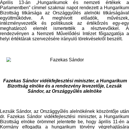
Április 13-án „Hungarikumok és nemzeti értékek a
Parlamentben” címmel szakmai napot rendezett a Hungarikum
Bizottság titkársága az Országgyűlés alelnöki titkárságával
együttműködve. A meghívott előadók, művészek,
intézményvezetők és politikusok az értékőrzés egy-egy
meghatározó elemét ismertették a résztvevőkkel. A
rendezvényen a Nemzeti Művelődési Intézet főigazgatója a
helyi értéktárak szervezésére irányuló törekvésekről beszélt.
Fazekas Sándor vidékfejlesztési miniszter, a Hungarikum
Bizottság elnöke és a rendezvény levezetője, Lezsák
Sándor, az Országgyűlés alelnöke
Lezsák Sándor, az Országgyűlés alelnökének köszöntője után
dr. Fazekas Sándor vidékfejlesztési miniszter, a Hungarikum
Bizottság elnöke örömmel jelentette be, hogy április 11-én a
Kormány elfogadta a hungarikum törvény végrehajtására