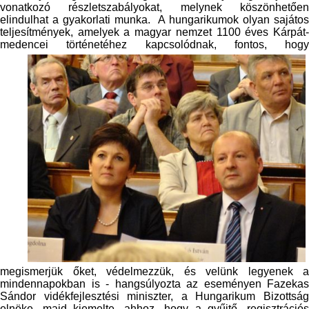
vonatkozó részletszabályokat, melynek köszönhetően
elindulhat a gyakorlati munka. A hungarikumok olyan sajátos
teljesítmények, amelyek a magyar nemzet 1100 éves Kárpát-
medencei történetéhez
kapcsolódnak, fontos, hogy
megismerjük őket, védelmezzük, és velünk legyenek a
mindennapokban is - hangsúlyozta az eseményen Fazekas
Sándor vidékfejlesztési miniszter, a Hungarikum Bizottság
elnöke, majd kiemelte, ahhoz, hogy a gyűjtő, regisztrációs