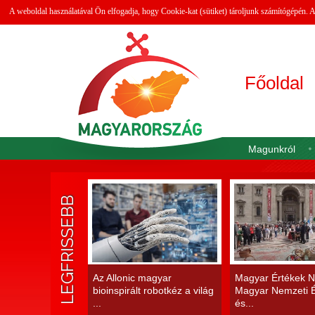
A weboldal használatával Ön elfogadja, hogy Cookie-kat (sütiket) tároljunk számítógépén.
Főoldal
Magunkról
LEGFRISSEBB
Az Allonic magyar
Magyar Értékek N
bioinspirált robotkéz a világ
Magyar Nemzeti É
...
és...