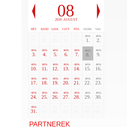
08
.
2026. AUGUST
HÉT.
KEDD
SZER.
CSÜT.
PÉN.
SZOM.
VAS.
JUL.
JUL.
JUL.
JUL.
JUL.
AUG.
AUG.
27.
28.
29.
30.
31.
1.
2.
AUG.
AUG.
AUG.
AUG.
AUG.
AUG.
AUG.
3.
4.
5.
6.
7.
9.
8.
AUG.
AUG.
AUG.
AUG.
AUG.
AUG.
AUG.
10.
11.
12.
13.
14.
15.
16.
AUG.
AUG.
AUG.
AUG.
AUG.
AUG.
AUG.
17.
18.
19.
20.
21.
22.
23.
AUG.
AUG.
AUG.
AUG.
AUG.
AUG.
AUG.
24.
25.
26.
27.
28.
29.
30.
AUG.
SEP.
SEP.
SEP.
SEP.
SEP.
SEP.
31.
01.
02.
03.
04.
05.
06.
PARTNEREK