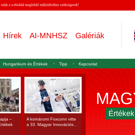
 A sütik a weboldal megfelelő működéséhez szükségesek!
Hírek
AI-MNHSZ
Galériák
Hungarikum és Értékek
Tipp
Kapcsolat
MAG
Értéke
apja –
A komáromi Foxconn vitte
rtékek
a 33. Magyar Innovációs...