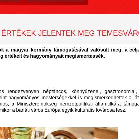
 ÉRTÉKEK JELENTEK MEG TEMESVÁ
 a magyar kormány támogatásával valósult meg, a célja
g értékeit és hagyományait megismertessék.
os rendezvényen néptáncos, könnyűzenei,
gasztronómia
i,
mint hagyományos mesterségekkel is megismerkedhettek a lát
os, a Miniszterelnökség nemzetpolitikai államtitkára támogat
kor a bánáti város Európa egyik kulturális fővárosa lesz.