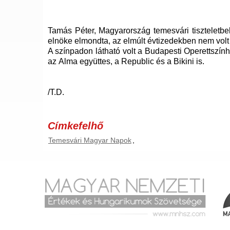
Tamás Péter, Magyarország temesvári tiszteletb
elnöke elmondta, az elmúlt évtizedekben nem volt a
A színpadon látható volt a Budapesti Operettszín
az Alma együttes, a Republic és a Bikini is.
/T.D.
Címkefelhő
Temesvári Magyar Napok
,