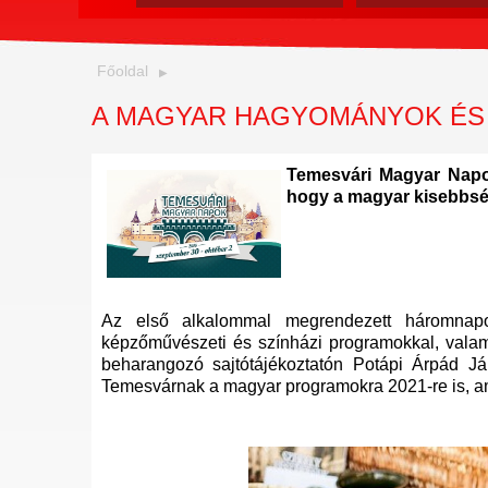
Főoldal
A MAGYAR HAGYOMÁNYOK ÉS
Temesvári Magyar Napok
hogy a magyar kisebbsé
Az első alkalommal megrendezett háromnap
képzőművészeti és színházi programokkal, vala
beharangozó sajtótájékoztatón Potápi Árpád Ján
Temesvárnak a magyar programokra 2021-re is, ami