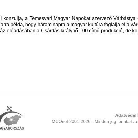
eli konzulja, a Temesvári Magyar Napokat szervező Várbástya 
rra példa, hogy három napra a magyar kultúra foglalja el a váro
ház előadásában a Csárdás királynő 100 című produkció, de ko
Adatvédelm
MCOnet 2001-2026.- Minden jog fenntartva 