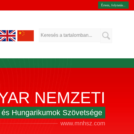
Értem, folytatás...
YAR NEMZETI
k és Hungarikumok Szövetsége
www.mnhsz.com