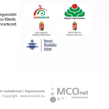
egyesület
s főterét.
ncertezett
i nyilatkozat
|
Impresszum
- Copyright - www.mconet.hu