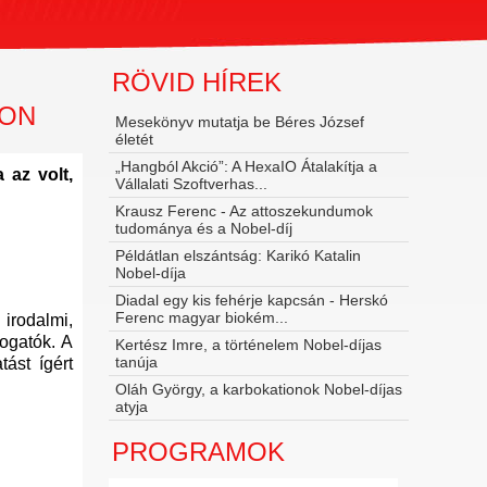
RÖVID HÍREK
RON
Mesekönyv mutatja be Béres József
életét
„Hangból Akció”: A HexaIO Átalakítja a
 az volt,
Vállalati Szoftverhas...
Krausz Ferenc - Az attoszekundumok
tudománya és a Nobel‑díj
Példátlan elszántság: Karikó Katalin
Nobel-díja
Diadal egy kis fehérje kapcsán - Herskó
Ferenc magyar biokém...
 irodalmi,
ogatók. A
Kertész Imre, a történelem Nobel-díjas
tanúja
ást ígért
Oláh György, a karbokationok Nobel-díjas
atyja
PROGRAMOK