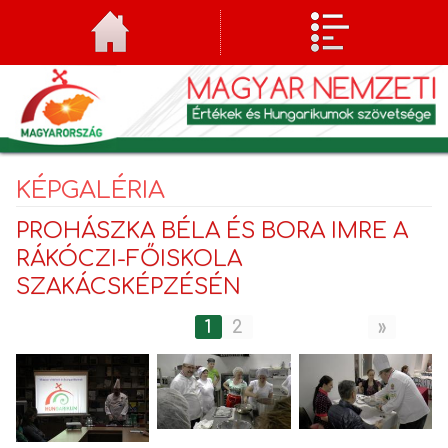
KÉPGALÉRIA
PROHÁSZKA BÉLA ÉS BORA IMRE A
RÁKÓCZI-FŐISKOLA
SZAKÁCSKÉPZÉSÉN
1
2
»