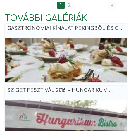
1
2
»
TOVÁBBI GALÉRIÁK
GASZTRONÓMIAI KÍNÁLAT PEKINGBŐL ÉS C...
SZIGET FESZTIVÁL 2016. - HUNGARIKUM ...