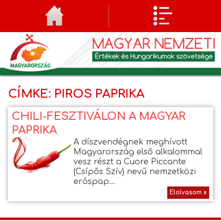
CÍMKE: PIROS PAPRIKA
CHILI-FESZTIVÁLON A MAGYAR
PAPRIKA
A díszvendégnek meghívott
Magyarország első alkalommal
vesz részt a Cuore Piccante
(Csípős Szív) nevű nemzetközi
erőspap...
Elolvasom »