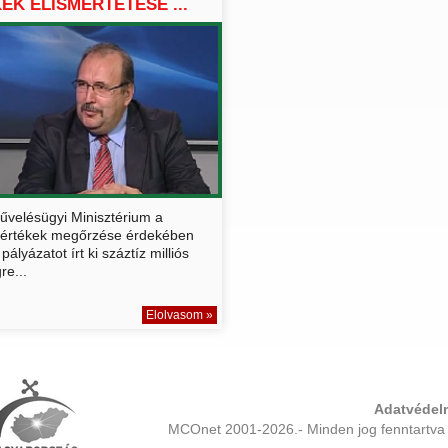
EK ELISMERTETÉSE ...
űvelésügyi Minisztérium a
értékek megőrzése érdekében
pályázatot írt ki száztíz milliós
re...
Elolvasom »
Adatvédelm
MCOnet 2001-2026.- Minden jog fenntartva 