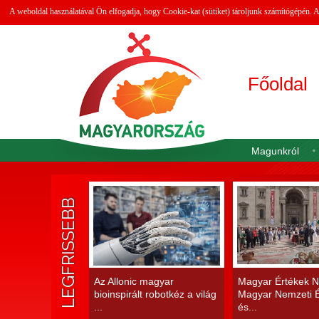
A weboldal használatával Ön elfogadja, hogy Cookie-kat (sütiket) tároljunk számítógépén.
Főoldal
Magunkról
LEGFRISSEBB
Az Allonic magyar
Magyar Értékek N
bioinspirált robotkéz a világ
Magyar Nemzeti É
...
és...