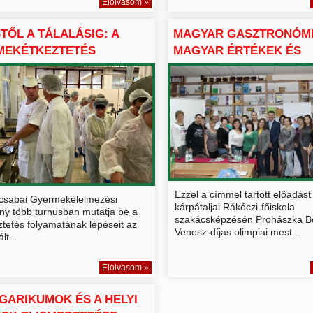
Elolvasom »
TŐL A TÁLALÁSIG: A
MAGYAR GASZTRONÓMI
MEKÉTKEZTETÉS
MAGYAR ÉRTÉKEK ÉS
A...
HUNGARIKU...
Ezzel a címmel tartott előadást
csabai Gyermekélelmezési
kárpátaljai Rákóczi-főiskola
ny több turnusban mutatja be a
szakácsképzésén Prohászka B
ztetés folyamatának lépéseit az
Venesz-díjas olimpiai mest...
lt...
Elolvasom »
GARIKUMOK ÉS A HELYI