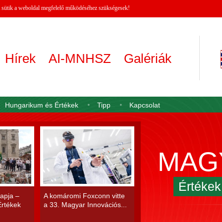
 A sütik a weboldal megfelelő működéséhez szükségesek!
Hírek
AI-MNHSZ
Galériák
Hungarikum és Értékek
Tipp
Kapcsolat
MAG
Értéke
apja –
A komáromi Foxconn vitte
rtékek
a 33. Magyar Innovációs...