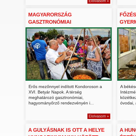
Elolvasom »
MAGYARORSZÁG
FŐZÉS
GASZTRONÓMIAI
GYER
HUNGARIKUMAI FELSORAK...
BEMUT
Erős mezőnnyel indított Kondoroson a
A békés
XVI. Betyár Napok. A térség
Intézmé
meghatározó gasztronómiai,
közétke
hagyományőrző rendezvényén i...
óvodai, á
Elolvasom »
A GULYÁSNAK IS OTT A HELYE
A HUN