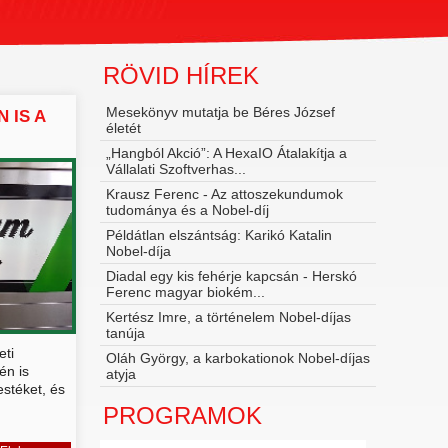
RÖVID HÍREK
Mesekönyv mutatja be Béres József
 IS A
életét
„Hangból Akció”: A HexaIO Átalakítja a
Vállalati Szoftverhas...
Krausz Ferenc - Az attoszekundumok
tudománya és a Nobel‑díj
Példátlan elszántság: Karikó Katalin
Nobel-díja
Diadal egy kis fehérje kapcsán - Herskó
Ferenc magyar biokém...
Kertész Imre, a történelem Nobel-díjas
tanúja
eti
Oláh György, a karbokationok Nobel-díjas
én is
atyja
estéket, és
PROGRAMOK