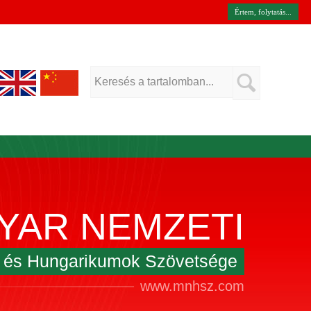
Értem, folytatás...
YAR NEMZETI
k és Hungarikumok Szövetsége
www.mnhsz.com