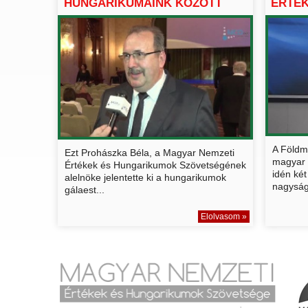
HUNGARIKUMAINK KÖZÖTT
ÉRTÉK
A Földm
Ezt Prohászka Béla, a Magyar Nemzeti
magyar 
Értékek és Hungarikumok Szövetségének
idén két 
alelnöke jelentette ki a hungarikumok
nagyság
gálaest...
Elolvasom »