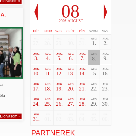
Elolvasom »
08
A,
.
2026. AUGUST
HÉT.
KEDD
SZER.
CSÜT.
PÉN.
SZOM.
VAS.
JUL.
JUL.
JUL.
JUL.
JUL.
AUG.
AUG.
27.
28.
29.
30.
31.
1.
2.
AUG.
AUG.
AUG.
AUG.
AUG.
AUG.
AUG.
3.
4.
5.
6.
7.
9.
8.
AUG.
AUG.
AUG.
AUG.
AUG.
AUG.
AUG.
10.
11.
12.
13.
14.
15.
16.
 a
AUG.
AUG.
AUG.
AUG.
AUG.
AUG.
AUG.
17.
18.
19.
20.
21.
22.
23.
éla
AUG.
AUG.
AUG.
AUG.
AUG.
AUG.
AUG.
24.
25.
26.
27.
28.
29.
30.
AUG.
SEP.
SEP.
SEP.
SEP.
SEP.
SEP.
Elolvasom »
31.
01.
02.
03.
04.
05.
06.
PARTNEREK