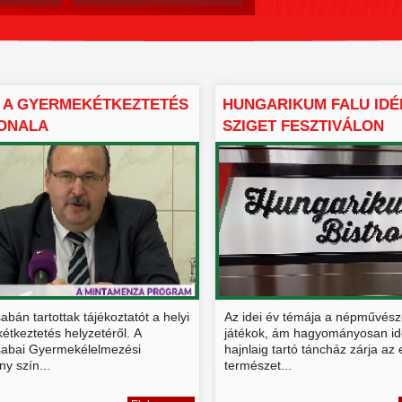
 A GYERMEKÉTKEZTETÉS
HUNGARIKUM FALU IDÉN
VONALA
SZIGET FESZTIVÁLON
bán tartottak tájékoztatót a helyi
Az idei év témája a népművész
étkeztetés helyzetéről. A
játékok, ám hagyományosan id
abai Gyermekélelmezési
hajnlaig tartó táncház zárja az 
y szín...
természet...