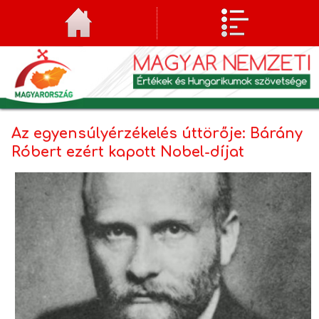
Az egyensúlyérzékelés úttörője: Bárány
Róbert ezért kapott Nobel-díjat