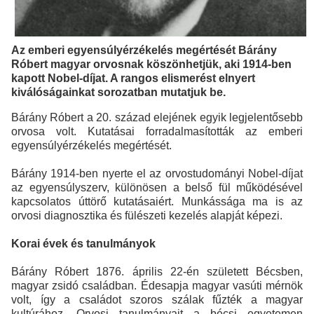
Az emberi egyensúlyérzékelés megértését Bárány
Róbert magyar orvosnak köszönhetjük, aki 1914-ben
kapott Nobel-díjat. A rangos elismerést elnyert
kiválóságainkat sorozatban mutatjuk be.
Bárány Róbert a 20. század elejének egyik legjelentősebb
orvosa volt. Kutatásai forradalmasították az emberi
egyensúlyérzékelés megértését.
Bárány 1914-ben nyerte el az orvostudományi Nobel-díjat
az egyensúlyszerv, különösen a belső fül működésével
kapcsolatos úttörő kutatásaiért. Munkássága ma is az
orvosi diagnosztika és fülészeti kezelés alapját képezi.
Korai évek és tanulmányok
Bárány Róbert 1876. április 22-én született Bécsben,
magyar zsidó családban. Édesapja magyar vasúti mérnök
volt, így a családot szoros szálak fűzték a magyar
kultúrához. Orvosi tanulmányait a bécsi egyetemen