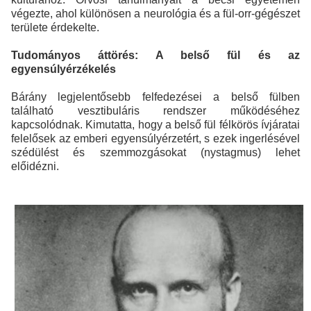
végezte, ahol különösen a neurológia és a fül-orr-gégészet
területe érdekelte.
Tudományos áttörés: A belső fül és az
egyensúlyérzékelés
Bárány legjelentősebb felfedezései a belső fülben
található vesztibuláris rendszer működéséhez
kapcsolódnak. Kimutatta, hogy a belső fül félkörös ívjáratai
felelősek az emberi egyensúlyérzetért, s ezek ingerlésével
szédülést és szemmozgásokat (nystagmus) lehet
előidézni.