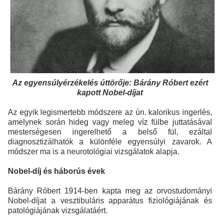
Az egyensúlyérzékelés úttörője: Bárány Róbert ezért
kapott Nobel-díjat
Az egyik legismertebb módszere az ún. kalorikus ingerlés,
amelynek során hideg vagy meleg víz fülbe juttatásával
mesterségesen ingerelhető a belső fül, ezáltal
diagnosztizálhatók a különféle egyensúlyi zavarok. A
módszer ma is a neurotológiai vizsgálatok alapja.
Nobel-díj és háborús évek
Bárány Róbert 1914-ben kapta meg az orvostudományi
Nobel-díjat a vesztibuláris apparátus fiziológiájának és
patológiájának vizsgálatáért.