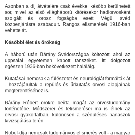
Azonban a díj átvételére csak évekkel később kerülhetett
sor, mivel az első világháború kitörésekor hadiorvosként
szolgált és orosz fogságba esett. Végül svéd
közbenjárásra szabadult. Rangos elismerését 1916-ban
vehette át.
Későbbi élet és örökség
A háború után Bárány Svédországba költözött, ahol az
uppsalai egyetemen kapott tanszéket. Itt dolgozott
egészen 1936-ban bekövetkezett haláláig.
Kutatásai nemcsak a fülészetet és neurológiát formálták át
- hozzájárultak a repülés és űrkutatás orvosi alapjainak
megteremtéséhez is.
Bárány Róbert örökre beírta magát az orvostudomány
történetébe. Módszerei és felismerései ma is élnek az
orvosi gyakorlatban, különösen a szédüléses panaszok
kivizsgálása terén.
Nobel-díja nemcsak tudományos elismerés volt - a magyar