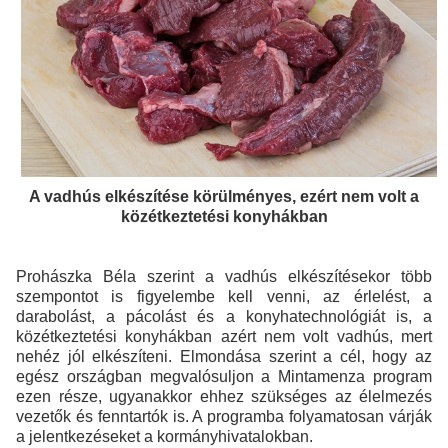
A vadhús elkészítése körülményes, ezért nem volt a
közétkeztetési konyhákban
Prohászka Béla szerint a vadhús elkészítésekor több
szempontot is figyelembe kell venni, az érlelést, a
darabolást, a pácolást és a konyhatechnológiát is, a
közétkeztetési konyhákban azért nem volt vadhús, mert
nehéz jól elkészíteni. Elmondása szerint a cél, hogy az
egész országban megvalósuljon a Mintamenza program
ezen része, ugyanakkor ehhez szükséges az élelmezés
vezetők és fenntartók is. A programba folyamatosan várják
a jelentkezéseket a kormányhivatalokban.