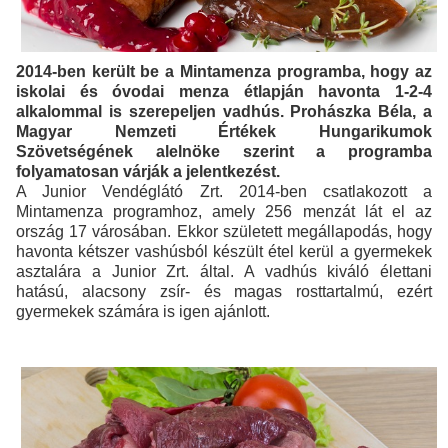
2014-ben került be a Mintamenza programba, hogy az
iskolai és óvodai menza étlapján havonta 1-2-4
alkalommal is szerepeljen vadhús. Prohászka Béla, a
Magyar Nemzeti Értékek Hungarikumok
Szövetségének alelnöke szerint a programba
folyamatosan várják a jelentkezést.
A Junior Vendéglátó Zrt. 2014-ben csatlakozott a
Mintamenza programhoz, amely 256 menzát lát el az
ország 17 városában. Ekkor született megállapodás, hogy
havonta kétszer vashúsból készült étel kerül a gyermekek
asztalára a Junior Zrt. által. A vadhús kiváló élettani
hatású, alacsony zsír- és magas rosttartalmú, ezért
gyermekek számára is igen ajánlott.