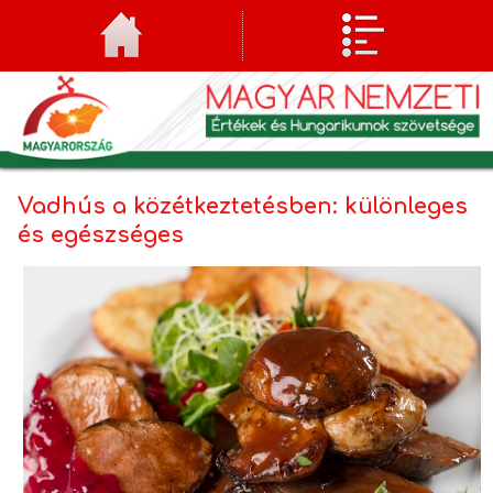
Vadhús a közétkeztetésben: különleges
és egészséges