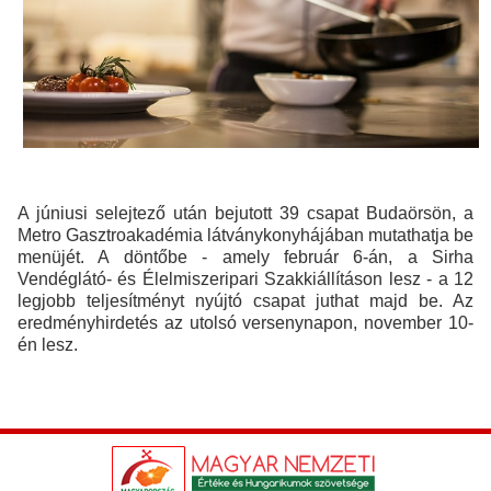
A júniusi selejtező után bejutott 39 csapat Budaörsön, a
Metro Gasztroakadémia látványkonyhájában mutathatja be
menüjét. A döntőbe - amely február 6-án, a Sirha
Vendéglátó- és Élelmiszeripari Szakkiállításon lesz - a 12
legjobb teljesítményt nyújtó csapat juthat majd be. Az
eredményhirdetés az utolsó versenynapon, november 10-
én lesz.