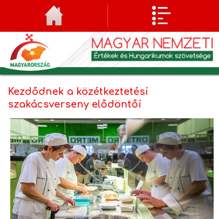
Kezdődnek a közétkeztetési
szakácsverseny elődöntői