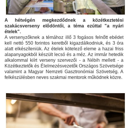
A hétvégén megkezdődnek a közétkeztetési
szakácsverseny elődöntői, a téma ezúttal "a nyári
ételek".
A versenyzőknek a témához illő 3 fogásos felnőtt ebédet
kell nettó 550 forintos keretből kigazdálkodniuk, és 3 óra
alatt elkészíteniük. Az ételek kötelező eleme a hazai friss
alapanyagokból készült lecsó és a méz. Az immár hetedik
alkalommal kiírt verseny szervezői - a Nébih mellett - a
Közétkeztetők és Élelmezésvezetők Országos Szövetsége
valamint a Magyar Nemzeti
Gasztronómia
i Szövetség. A
felkészülésben neves szakmai mentorok működnek közre.