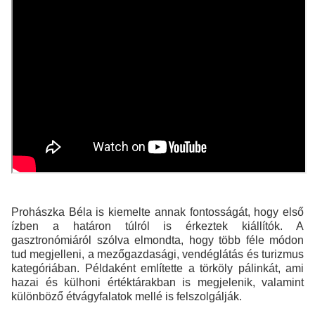
Prohászka Béla is kiemelte annak fontosságát, hogy első
ízben a határon túlról is érkeztek kiállítók. A
gasztronómiáról szólva elmondta, hogy több féle módon
tud megjelleni, a mezőgazdasági, vendéglátás és turizmus
kategóriában. Példaként említette a törköly pálinkát, ami
hazai és külhoni értéktárakban is megjelenik, valamint
különböző étvágyfalatok mellé is felszolgálják.