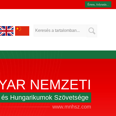
Értem, folytatás...
YAR NEMZETI
k és Hungarikumok Szövetsége
www.mnhsz.com