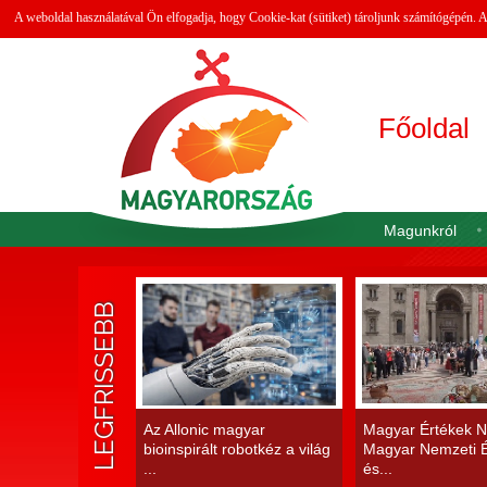
A weboldal használatával Ön elfogadja, hogy Cookie-kat (sütiket) tároljunk számítógépén.
Főoldal
Magunkról
LEGFRISSEBB
Az Allonic magyar
Magyar Értékek N
bioinspirált robotkéz a világ
Magyar Nemzeti É
...
és...