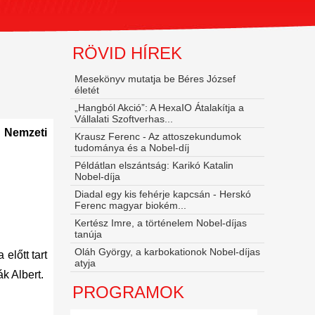
RÖVID HÍREK
Mesekönyv mutatja be Béres József
életét
„Hangból Akció”: A HexaIO Átalakítja a
Vállalati Szoftverhas...
 Nemzeti
Krausz Ferenc - Az attoszekundumok
tudománya és a Nobel‑díj
Példátlan elszántság: Karikó Katalin
Nobel-díja
Diadal egy kis fehérje kapcsán - Herskó
Ferenc magyar biokém...
Kertész Imre, a történelem Nobel-díjas
tanúja
Oláh György, a karbokationok Nobel-díjas
előtt tart
atyja
k Albert.
PROGRAMOK