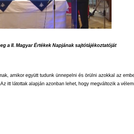
g a II. Magyar Értékek Napjának sajtótájékoztatóját
lmak, amikor együtt tudunk ünnepelni és örülni azokkal az embe
 Az itt látottak alapján azonban lehet, hogy megváltozik a véle