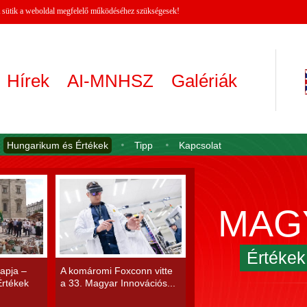
 A sütik a weboldal megfelelő működéséhez szükségesek!
Hírek
AI-MNHSZ
Galériák
Hungarikum és Értékek
Tipp
Kapcsolat
MAG
Értéke
apja –
A komáromi Foxconn vitte
rtékek
a 33. Magyar Innovációs...