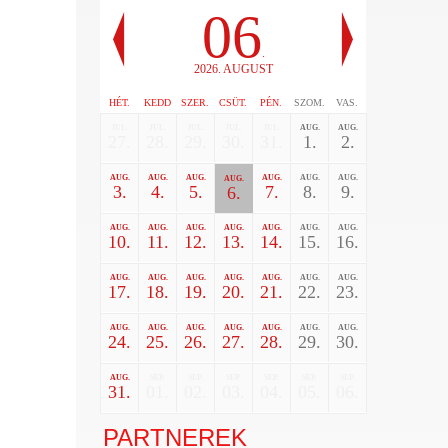
06
.
2026. AUGUST
HÉT.
KEDD
SZER.
CSÜT.
PÉN.
SZOM.
VAS.
JUL.
JUL.
JUL.
JUL.
JUL.
AUG.
AUG.
27.
28.
29.
30.
31.
1.
2.
AUG.
AUG.
AUG.
AUG.
AUG.
AUG.
AUG.
3.
4.
5.
7.
8.
9.
6.
AUG.
AUG.
AUG.
AUG.
AUG.
AUG.
AUG.
10.
11.
12.
13.
14.
15.
16.
AUG.
AUG.
AUG.
AUG.
AUG.
AUG.
AUG.
17.
18.
19.
20.
21.
22.
23.
AUG.
AUG.
AUG.
AUG.
AUG.
AUG.
AUG.
24.
25.
26.
27.
28.
29.
30.
AUG.
SEP.
SEP.
SEP.
SEP.
SEP.
SEP.
31.
01.
02.
03.
04.
05.
06.
PARTNEREK