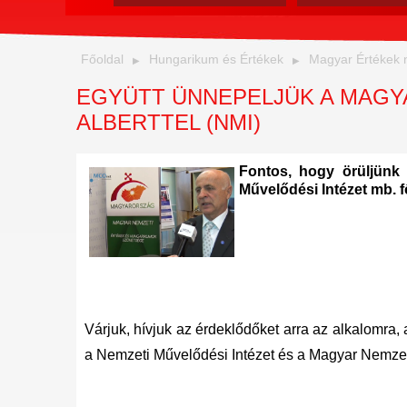
Főoldal
Hungarikum és Értékek
Magyar Értékek 
EGYÜTT ÜNNEPELJÜK A MAGYA
ALBERTTEL (NMI)
Fontos, hogy örüljünk
Művelődési Intézet mb. f
Várjuk, hívjuk az érdeklődőket arra az alkalomra, 
a Nemzeti Művelődési Intézet és a Magyar Nemzeti