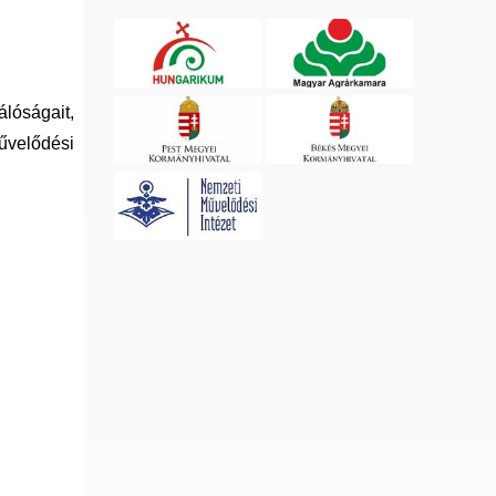
lóságait,
Művelődési