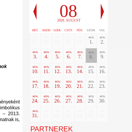
08
.
2026. AUGUST
HÉT.
KEDD
SZER.
CSÜT.
PÉN.
SZOM.
VAS.
JUL.
JUL.
JUL.
JUL.
JUL.
AUG.
AUG.
27.
28.
29.
30.
31.
1.
2.
AUG.
AUG.
AUG.
AUG.
AUG.
AUG.
AUG.
3.
4.
5.
6.
7.
9.
8.
mok
AUG.
AUG.
AUG.
AUG.
AUG.
AUG.
AUG.
10.
11.
12.
13.
14.
15.
16.
AUG.
AUG.
AUG.
AUG.
AUG.
AUG.
AUG.
17.
18.
19.
20.
21.
22.
23.
AUG.
AUG.
AUG.
AUG.
AUG.
AUG.
AUG.
24.
25.
26.
27.
28.
29.
30.
ményeként
imbolikus
AUG.
SEP.
SEP.
SEP.
SEP.
SEP.
SEP.
l – 2013.
31.
01.
02.
03.
04.
05.
06.
matnak is,
PARTNEREK