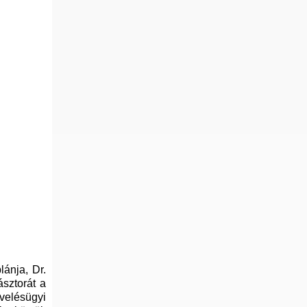
lánja, Dr.
sztorát a
velésügyi