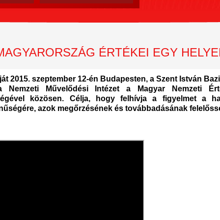
- MAGYARORSZÁG ÉRTÉKEI EGY HELYE
ját 2015. szeptember 12-én Budapesten, a Szent István Bazili
a Nemzeti Művelődési Intézet a Magyar Nemzeti Ér
gével közösen. Célja, hogy felhívja a figyelmet a h
zínűségére, azok megőrzésének és továbbadásának felelőss