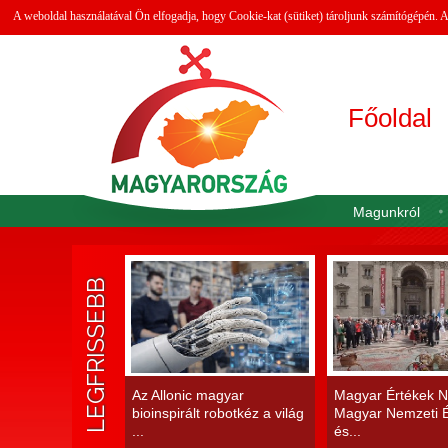
A weboldal használatával Ön elfogadja, hogy Cookie-kat (sütiket) tároljunk számítógépén.
Főoldal
Magunkról
LEGFRISSEBB
Az Allonic magyar
Magyar Értékek N
bioinspirált robotkéz a világ
Magyar Nemzeti É
...
és...