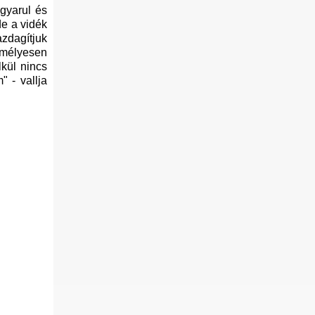
gyarul és
de a vidék
zdagítjuk
emélyesen
lkül nincs
 - vallja