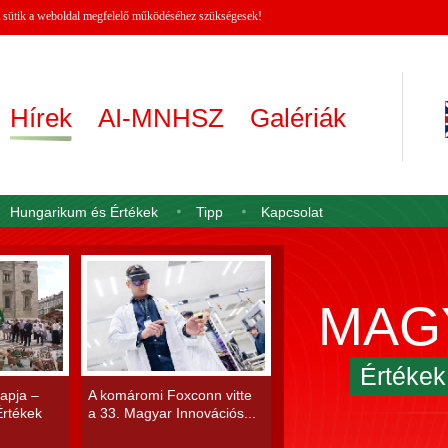
 A sütik a weboldal megfelelő működéséhez szükségesek!
Hírek
AI-MNHSZ
Galériák
Hungarikum és Értékek
Tipp
Kapcsolat
MAG
Értéke
apja –
A komáromi Foxconn vitte
rtékek
a 33. Magyar Innovációs...