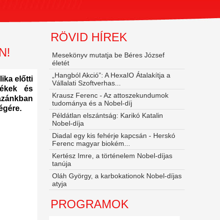
RÖVID HÍREK
N!
Mesekönyv mutatja be Béres József
életét
„Hangból Akció”: A HexaIO Átalakítja a
ka előtti
Vállalati Szoftverhas...
tékek és
Krausz Ferenc - Az attoszekundumok
azánkban
tudománya és a Nobel‑díj
égére.
Példátlan elszántság: Karikó Katalin
Nobel-díja
Diadal egy kis fehérje kapcsán - Herskó
Ferenc magyar biokém...
Kertész Imre, a történelem Nobel-díjas
tanúja
Oláh György, a karbokationok Nobel-díjas
atyja
PROGRAMOK