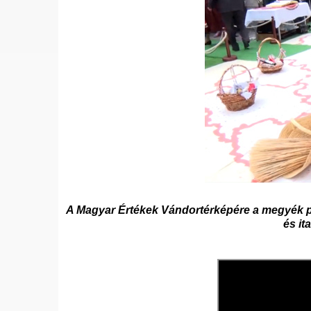
A Magyar Értékek Vándortérképére a megyék pr
és it