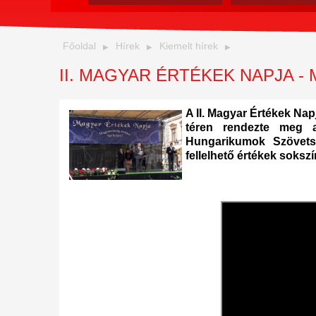
Főoldal
Hírek
Kiemelt hírek
II. MAGYAR ÉRTÉKEK NAPJA 
A II. Magyar Értékek Nap
téren rendezte meg 
Hungarikumok Szövetsé
fellelhető értékek soks