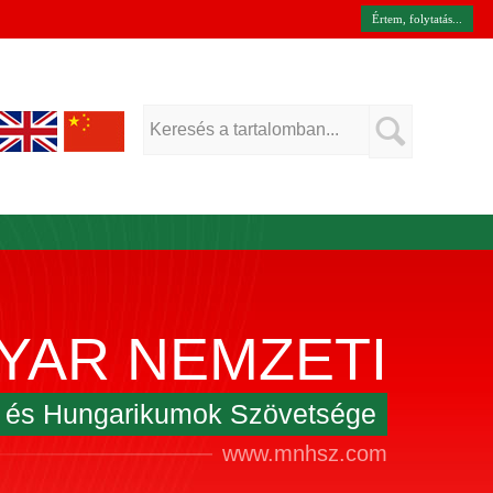
Értem, folytatás...
YAR NEMZETI
k és Hungarikumok Szövetsége
www.mnhsz.com