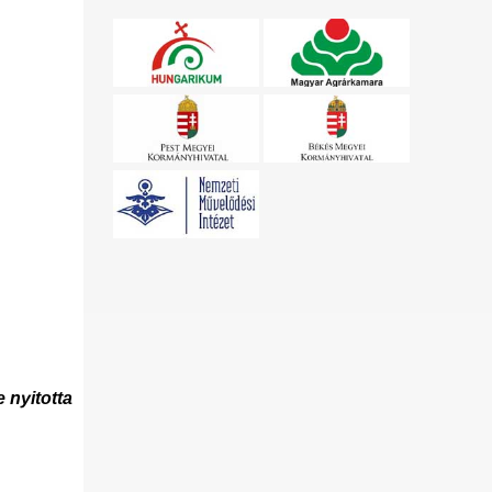
e
nyitotta