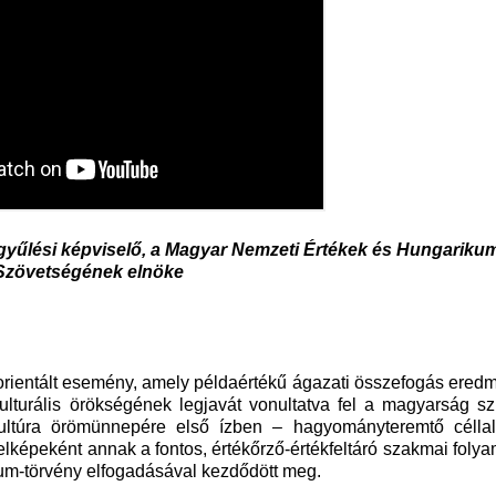
ggyűlési képviselő, a Magyar Nemzeti Értékek és Hungariku
Szövetségének elnöke
rientált esemény, amely példaértékű ágazati összefogás ered
ulturális örökségének legjavát vonultatva fel a magyarság sz
ultúra örömünnepére első ízben – hagyományteremtő célla
elképeként annak a fontos, értékőrző-értékfeltáró szakmai folya
um-törvény elfogadásával kezdődött meg.