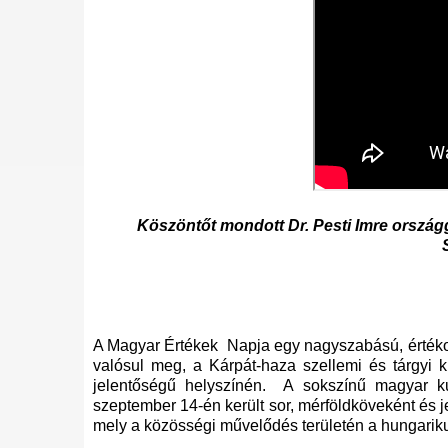
Köszöntőt mondott Dr. Pesti Imre orszá
A Magyar Értékek Napja egy nagyszabású, értéko
valósul meg, a Kárpát-haza szellemi és tárgyi k
jelentőségű helyszínén. A sokszínű magyar k
szeptember 14-én került sor, mérföldköveként és j
mely a közösségi művelődés területén a hungarik