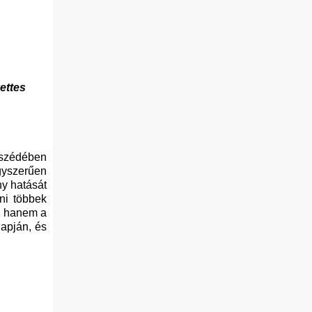
ettes
eszédében
gyszerűen
ny hatását
ni többek
t, hanem a
Napján, és