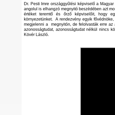
Dr. Pesti Imre országgyűlési képviselő a Magy
angolul is elhangzó megnyitó beszédében azt mond
értéket teremtő és őrző képviselőit, hogy 
környezetünket. A rendezvény egyik fővédnöke,
megjelenni a megnyitón, de felolvasták erre az a
azonosságtudat, azonosságtudat nélkül nincs kö
Kövér László.