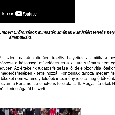
beri Erőforrások Minisztériumának kultúráért felelős hely
államtitkára
isztériumának kultúráért felelős helyettes államtitkára b
megőrzése a közösségi művelődés és a kultúra számára nem e
egyben. Az értékeink tudatos feltárása jó ideje bizonyítja jótéko
egerősítésében - tette hozzá. Fontosnak tartotta megemlíte
rtékeket nem valamely felsőbb intézmény jelölte meg értékkén
István, a Parlament alelnöke is felszólalt a II. Magyar Értékek 
l, fontosságáról beszélt.