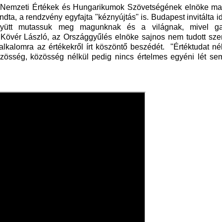
ar Nemzeti Értékek és Hungarikumok Szövetségének elnöke ma
ta, a rendzvény egyfajta "kéznyújtás" is. Budapest invitálta i
együtt mutassuk meg magunknak és a világnak, mivel ga
 Kövér László, az Országgyűlés elnöke sajnos nem tudott sz
lkalomra az értékekről írt köszöntő beszédét. "Értéktudat né
zösség, közösség nélkül pedig nincs értelmes egyéni lét sem"