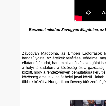
Beszédet mindott Závogyán Magdolna, az Em
Závogyán Magdolna, az Emberi Erőforrások Min
hangsúlyozta: Az értékek feltárása, védelme, 
ellátandó feladat, hanem hitvallás és szolgálat is 
a helyi társadalom, a közösség és a gazdaság m
között, hogy a rendezvényen bemutatásra került é
közösség emelte ki saját helyi javai közül. Jakab 
többek között a Hungarikum törvény időszerűségérő