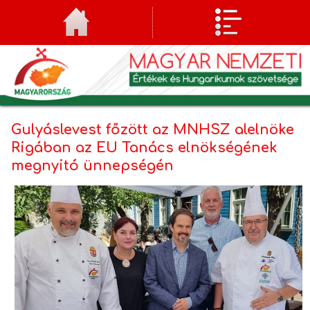
Gulyáslevest főzött az MNHSZ alelnöke
Rigában az EU Tanács elnökségének
megnyitó ünnepségén