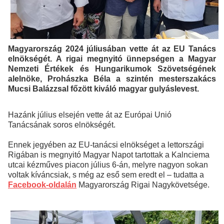
Magyarország 2024 júliusában vette át az EU Tanács
elnökségét. A rigai megnyitó ünnepségen a Magyar
Nemzeti Értékek és Hungarikumok Szövetségének
alelnöke, Prohászka Béla a szintén mesterszakács
Mucsi Balázzsal főzött kiváló magyar gulyáslevest.
Hazánk július elsején vette át az Európai Unió
Tanácsának soros elnökségét.
Ennek jegyében az EU-tanácsi elnökséget a lettországi
Rigában is megnyitó Magyar Napot tartottak a Kalnciema
utcai kézműves piacon július 6-án, melyre nagyon sokan
voltak kíváncsiak, s még az eső sem eredt el – tudatta a
Facebook-oldalán
Magyarország Rigai Nagykövetsége.