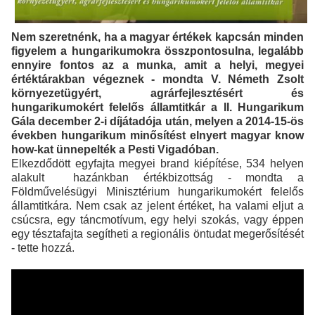
Nem szeretnénk, ha a magyar értékek kapcsán minden
figyelem a hungarikumokra összpontosulna, legalább
ennyire fontos az a munka, amit a helyi, megyei
értéktárakban végeznek - mondta V. Németh Zsolt
környezetügyért, agrárfejlesztésért és
hungarikumokért felelős államtitkár a II. Hungarikum
Gála december 2-i díjátadója után, melyen a 2014-15-ös
években hungarikum minősítést elnyert magyar know
how-kat ünnepelték a Pesti Vigadóban.
Elkezdődött egyfajta megyei brand kiépítése, 534 helyen
alakult hazánkban értékbizottság - mondta a
Földművelésügyi Minisztérium hungarikumokért felelős
államtitkára. Nem csak az jelent értéket, ha valami eljut a
csúcsra, egy táncmotívum, egy helyi szokás, vagy éppen
egy tésztafajta segítheti a regionális öntudat megerősítését
- tette hozzá.