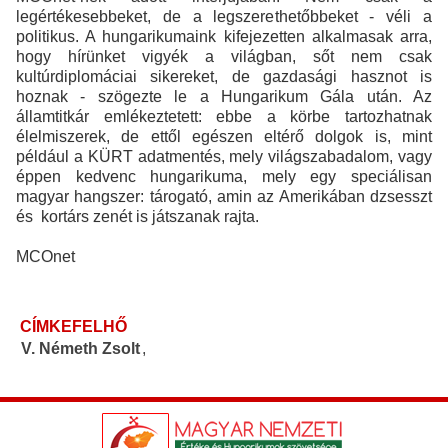
legértékesebbeket, de a legszerethetőbbeket - véli a
politikus. A hungarikumaink kifejezetten alkalmasak arra,
hogy hírünket vigyék a világban, sőt nem csak
kultúrdiplomáciai sikereket, de gazdasági hasznot is
hoznak - szögezte le a Hungarikum Gála után. Az
államtitkár emlékeztetett: ebbe a körbe tartozhatnak
élelmiszerek, de ettől egészen eltérő dolgok is, mint
például a KÜRT adatmentés, mely világszabadalom, vagy
éppen kedvenc hungarikuma, mely egy speciálisan
magyar hangszer: tárogató, amin az Amerikában dzsesszt
és kortárs zenét is játszanak rajta.
MCOnet
CÍMKEFELHŐ
V. Németh Zsolt
,