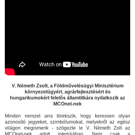
V. Németh Zsolt, a Földművelésügyi Minisztérium
környezetügyért, agrárfejlesztésért és
hungarikumokért felelős államtitkára nyilatkozik az
MCOnet-nek
Minden nemzet arra törekszik, hogy keressen olyan
azonosító jegyeket, szimbólumokat, melyekről az egész
világon megismerik - szögezte le V. Németh Zolt az
MCOnet-nek adott interjújában. Nem csak a