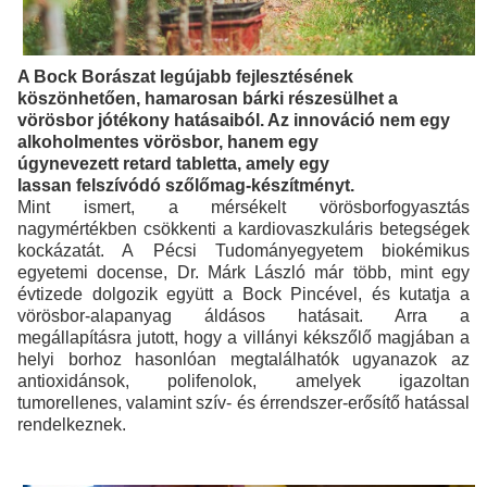
A Bock Borászat legújabb fejlesztésének
köszönhetően, hamarosan bárki részesülhet a
vörösbor jótékony hatásaiból. Az innováció nem egy
alkoholmentes vörösbor, hanem egy
úgynevezett retard tabletta, amely egy
lassan felszívódó szőlőmag-készítményt.
Mint ismert, a mérsékelt vörösborfogyasztás
nagymértékben csökkenti a kardiovaszkuláris betegségek
kockázatát. A Pécsi Tudományegyetem biokémikus
egyetemi docense, Dr. Márk László már több, mint egy
évtizede dolgozik együtt a Bock Pincével, és kutatja a
vörösbor-alapanyag áldásos hatásait. Arra a
megállapításra jutott, hogy a villányi kékszőlő magjában a
helyi borhoz hasonlóan megtalálhatók ugyanazok az
antioxidánsok, polifenolok, amelyek igazoltan
tumorellenes, valamint szív- és érrendszer-erősítő hatással
rendelkeznek.