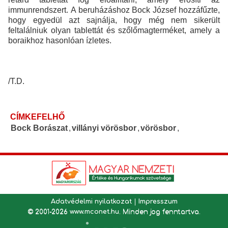
immunrendszert. A beruházáshoz Bock József hozzáfűzte,
hogy egyedül azt sajnálja, hogy még nem sikerült
feltalálniuk olyan tablettát és szőlőmagterméket, amely a
boraikhoz hasonlóan ízletes.
/T.D.
CÍMKEFELHŐ
Bock Borászat
,
villányi vörösbor
,
vörösbor
,
Adatvédelmi nyilatkozat
|
Impresszum
© 2001-2026
www.mconet.hu
. Minden jog fenntartva.