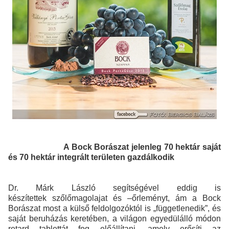
A Bock Borászat jelenleg 70 hektár saját
és 70 hektár integrált területen gazdálkodik
Dr. Márk László segítségével eddig is
készítettek szőlőmagolajat és –őrleményt, ám a Bock
Borászat most a külső feldolgozóktól is „függetlenedik”, és
saját beruházás keretében, a világon egyedülálló módon
retard tablettát fog előállítani, amely erősíti az