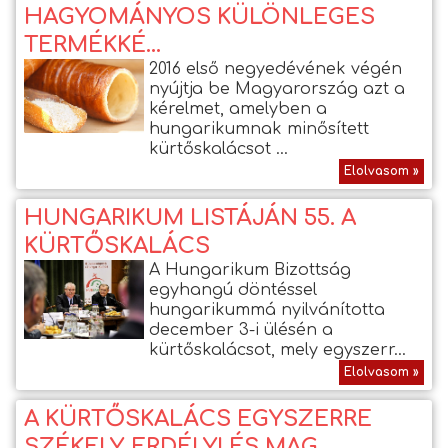
HAGYOMÁNYOS KÜLÖNLEGES
TERMÉKKÉ...
2016 első negyedévének végén
nyújtja be Magyarország azt a
kérelmet, amelyben a
hungarikumnak minősített
kürtőskalácsot ...
Elolvasom »
HUNGARIKUM LISTÁJÁN 55. A
KÜRTŐSKALÁCS
A Hungarikum Bizottság
egyhangú döntéssel
hungarikummá nyilvánította
december 3-i ülésén a
kürtőskalácsot, mely egyszerr...
Elolvasom »
A KÜRTŐSKALÁCS EGYSZERRE
SZÉKELY, ERDÉLYI ÉS MAG...