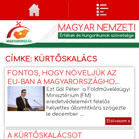
CÍMKE: KÜRTŐSKALÁCS
FONTOS, HOGY NÖVELJÜK AZ
EU-BAN A MAGYARORSZÁGHO...
Ezt Gál Péter a Földművelésügyi
Minisztérium (FM)
eredetvédelemért felelős
helyettes államtitkára szögezte
le december ...
Elolvasom »
A KÜRTŐSKALÁCSOT