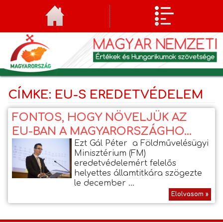
CÍMKE: EU-S EREDETVÉDELEM
FONTOS, HOGY NÖVELJÜK AZ
EU-BAN A MAGYARORSZÁGHO...
Ezt Gál Péter a Földművelésügyi
Minisztérium (FM)
eredetvédelemért felelős
helyettes államtitkára szögezte
le december ...
Elolvasom »