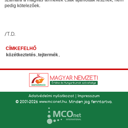
pedig kötelezőek.
/T.D.
CÍMKEFELHŐ
közétkeztetés
,
tejtermék
,
Adatvédelmi nyilatkozat
|
Impresszum
© 2001-2026
www.mconet.hu
. Minden jog fenntartva.