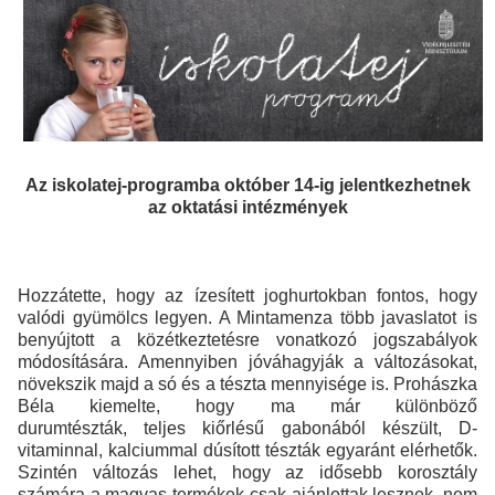
Az iskolatej-programba október 14-ig jelentkezhetnek
az oktatási intézmények
Hozzátette, hogy az ízesített joghurtokban fontos, hogy
valódi gyümölcs legyen. A Mintamenza több javaslatot is
benyújtott a közétkeztetésre vonatkozó jogszabályok
módosítására. Amennyiben jóváhagyják a változásokat,
növekszik majd a só és a tészta mennyisége is. Prohászka
Béla kiemelte, hogy ma már különböző
durumtészták, teljes kiőrlésű gabonából készült, D-
vitaminnal, kalciummal dúsított tészták egyaránt elérhetők.
Szintén változás lehet, hogy az idősebb korosztály
számára a magvas termékek csak ajánlottak lesznek, nem