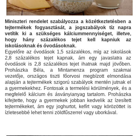
Miniszteri rendelet szabályozza a közétkeztetésben a
tejtermékek fogyasztását, a jogszabályok tíz napra
vetítik ki a szükséges kálciummennyiséget, illetve,
hogy hány százalékos tejet kell kapniuk az
iskolásoknak és óvodásoknak.
Egyelőre az óvodások 1,5 százalékos, míg az iskolások
2,8 százalékos tejet kapnak, ám egy javaslatra az
óvodások is 2,8 százalékos tejet ihatnak majd jövőben.
Prohászka Béla, a Mintamenza program szakmai
vezetője, országos tiszti főorvosi megbízott elmondása
alapján a tejtermékek szigorú szabályok mentén jutnak el
a gyermekekhez. Fontosak a termelési körülmények, és a
megfelelő kálcium és ásványianyag tartalom. Prohászka
kifejtette, hogy a gyermekek jobban kedvelik az ízesített
tejtermékeket, ám egy joghurtot, kefírt vagy körözöttet is
ízletesebbé lehet tenni zöldfűszerrel vagy uborkával.