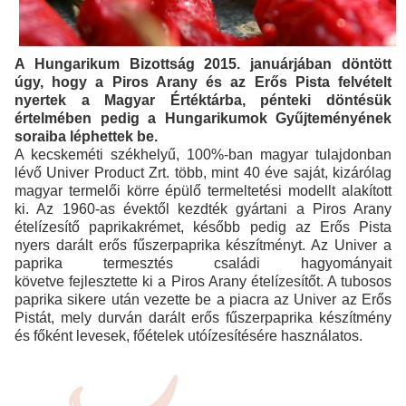
A Hungarikum Bizottság 2015. januárjában döntött
úgy, hogy a Piros Arany és az Erős Pista felvételt
nyertek a Magyar Értéktárba, pénteki döntésük
értelmében pedig a Hungarikumok Gyűjteményének
soraiba léphettek be.
A kecskeméti székhelyű, 100%-ban magyar tulajdonban
lévő Univer Product Zrt. több, mint 40 éve saját, kizárólag
magyar termelői körre épülő termeltetési modellt alakított
ki. Az 1960-as évektől kezdték gyártani a Piros Arany
ételízesítő paprikakrémet, később pedig az Erős Pista
nyers darált erős fűszerpaprika készítményt. Az Univer a
paprika termesztés családi hagyományait
követve fejlesztette ki a Piros Arany ételízesítőt. A tubosos
paprika sikere után vezette be a piacra az Univer az Erős
Pistát, mely durván darált erős fűszerpaprika készítmény
és főként levesek, főételek utóízesítésére használatos.