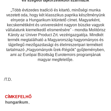
és szegedi tájkörzetekből származik
„Több évtizedes tradíció és kitartó, minőségi munka
vezetett oda, hogy két klasszikus paprika készítményünk
elnyerje a Hungarikum kitüntető címet. Magyarként,
kecskemétiként és univeresként nagyon büszke vagyok
vállalatunk kiemelkedő elismerésére" - mondta Molitórisz
Károly az Univer Product Zrt. vezérigazgatója. Mindkét
termék megtalálható a Magyarország hagyományos és
tájjellegű mezőgazdasági és élelmiszeripari termékeit
tartalmazó „Hagyományok-Ízek-Régiók” gyűjteményben,
ami az Európai Bizottság Euroterroirs programjának
magyar megfelelője.
/T.D.
CÍMKEFELHŐ
hungarikum
,