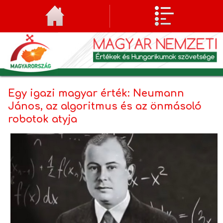
Egy igazi magyar érték: Neumann
János, az algoritmus és az önmásoló
robotok atyja