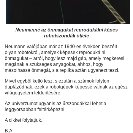
Neumanné az önmagukat reprodukálni képes
robotszondák ötlete
Neumann valójában már az 1940-es években beszélt
olyan robotokról, amelyek képesek reprodukálni
önmagukat – arról, hogy lesz majd gép, amely megkeresi
magának a szükséges anyagokat, ahhoz, hogy
másolhassa önmagát, s a replika aztán ugyanezt teszi.
Mivel egyből kettő lesz, s ezután a számok folyton
duplázódnak, ezek a robotgépek képessé válnak az egész
világegyetem felderítésére.
Az univerzumot ugyanis az űrszondákkal lehet a
leggyorsabban feltérképezni.
A cikket folytatjuk.
B.A.