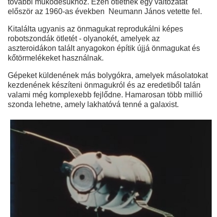
további működésükhöz. Ezen ötletnek egy változatát
először az 1960-as években Neumann János vetette fel.
Kitalálta ugyanis az önmagukat reprodukálni képes
robotszondák ötletét - olyanokét, amelyek az
aszteroidákon talált anyagokon építik újjá önmagukat és
kőtörmelékeket használnak.
Gépeket küldenének más bolygókra, amelyek másolatokat
kezdenének készíteni önmagukról és az eredetiből talán
valami még komplexebb fejlődne. Hamarosan több millió
szonda lehetne, amely lakhatóvá tenné a galaxist.