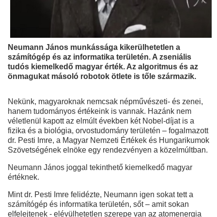
Neumann János munkássága kikerülhetetlen a
számítógép és az informatika területén. A zseniális
tudós kiemelkedő magyar érték. Az algoritmus és az
önmagukat másoló robotok ötlete is tőle származik.
Nekünk, magyaroknak nemcsak népművészeti- és zenei,
hanem tudományos értékeink is vannak. Hazánk nem
véletlenül kapott az elmúlt években két Nobel-díjat is a
fizika és a biológia, orvostudomány területén – fogalmazott
dr. Pesti Imre, a Magyar Nemzeti Értékek és Hungarikumok
Szövetségének elnöke egy rendezvényen a közelmúltban.
Neumann János joggal tekinthető kiemelkedő magyar
értéknek.
Mint dr. Pesti Imre felidézte, Neumann igen sokat tett a
számítógép és informatika területén, sőt – amit sokan
elfelejtenek - elévülhetetlen szerepe van az atomenergia